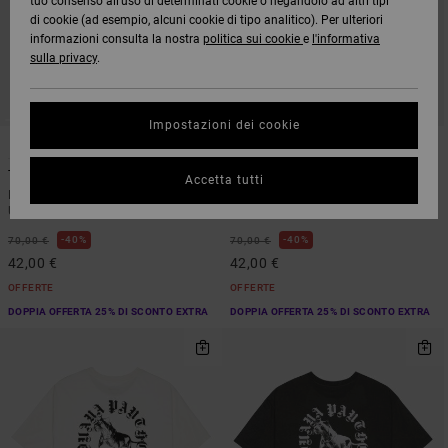
tuo consenso all’uso di determinati cookie o negandolo ad altri tipi
di cookie (ad esempio, alcuni cookie di tipo analitico). Per ulteriori
informazioni consulta la nostra
politica sui cookie
e
l'informativa
sulla privacy
.
Impostazioni dei cookie
1
1
Tjp Dayshift Stripe
Tjp All Over
Accetta tutti
Maglietta a maniche corte Blu
Camicia a maniche corte Beige
Uomo
Uomo
40%
40%
70,00 €
70,00 €
42,00 €
42,00 €
OFFERTE
OFFERTE
DOPPIA OFFERTA 25% DI SCONTO EXTRA
DOPPIA OFFERTA 25% DI SCONTO EXTRA