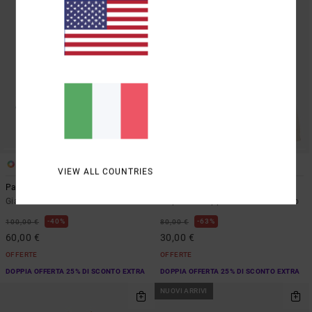
1
1
VIEW ALL COUNTRIES
Panther Team
Bad Panther
Giacca in twill Blu Uomo
Felpa con cappuccio Bianco Uomo
40%
63%
100,00 €
80,00 €
60,00 €
30,00 €
OFFERTE
OFFERTE
DOPPIA OFFERTA 25% DI SCONTO EXTRA
DOPPIA OFFERTA 25% DI SCONTO EXTRA
NUOVI ARRIVI