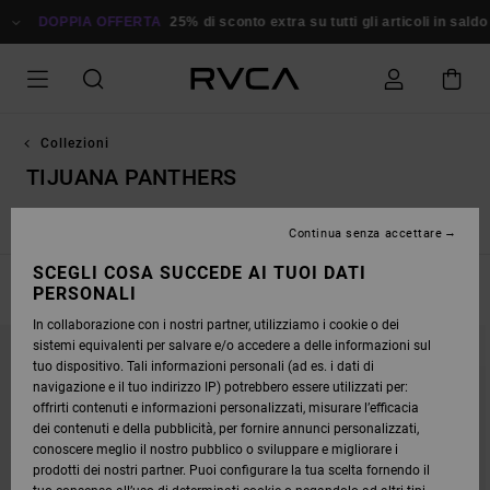
SALTA
ALLA
DOPPIA OFFERTA
25% di sconto extra su tutti gli articoli in saldo
Ri
SELEZIONE
DI
GRIGLIE
DEI
PRODOTTI
Collezioni
TIJUANA PANTHERS
Nuova collezione
Dani Miller
Tarot Series
Exotica
Ed
Continua senza accettare
SCEGLI COSA SUCCEDE AI TUOI DATI
FILTRA E ORDINA
PERSONALI
10
Risultati
In collaborazione con i nostri partner, utilizziamo i cookie o dei
SALTA
VAI
sistemi equivalenti per salvare e/o accedere a delle informazioni sul
AI
A
CRITERI
VISUALIZZA
tuo dispositivo. Tali informazioni personali (ad es. i dati di
DEL
IN
navigazione e il tuo indirizzo IP) potrebbero essere utilizzati per:
FILTRO
ORDINE
DI
offrirti contenuti e informazioni personalizzati, misurare l’efficacia
RICERCA
dei contenuti e della pubblicità, per fornire annunci personalizzati,
conoscere meglio il nostro pubblico o sviluppare e migliorare i
prodotti dei nostri partner. Puoi configurare la tua scelta fornendo il