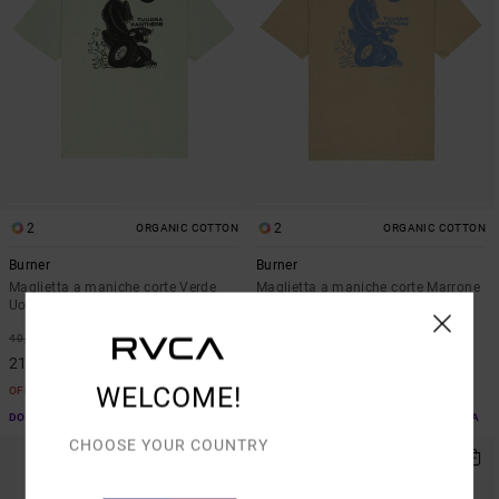
2
2
ORGANIC COTTON
ORGANIC COTTON
Burner
Burner
Maglietta a maniche corte Verde
Maglietta a maniche corte Marrone
Uomo
Uomo
48%
63%
40,00 €
40,00 €
21,00 €
15,00 €
WELCOME!
OFFERTE
OFFERTE
DOPPIA OFFERTA 25% DI SCONTO EXTRA
DOPPIA OFFERTA 25% DI SCONTO EXTRA
CHOOSE YOUR COUNTRY