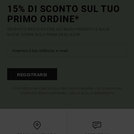
15% DI SCONTO SUL TUO
PRIMO ORDINE*
ISCRIVITI E RICEVI NOTIZIE SUI NUOVI PRODOTTI E SULLE
NUOVE STORIE RVCA PRIMA DEGLI ALTRI.
REGISTRARSI
(*) OFFERTA ON-LINE VALIDA PER I NUOVI MEMBRI - LE CONDIZIONI
COMPLETE SONO DISPONIBILI NELLA MAIL DI BENVENUTO