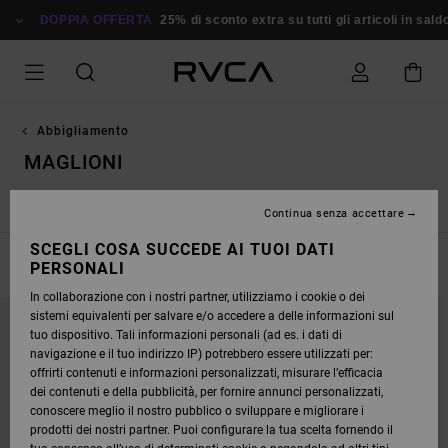
SALTA
ALLA
DOPPIA OFFERTA
25% di sconto extra su tutti gli articoli in sald
SELEZIONE
DI
GRIGLIE
DEI
PRODOTTI
Abbigliamento
MAGLIONI
 Sportivi
Pantaloni
Jeans
Felpe
Maglioni
Giacche
Continua senza accettare
SCEGLI COSA SUCCEDE AI TUOI DATI
FILTRA E ORDINA
PERSONALI
18
Risultati
In collaborazione con i nostri partner, utilizziamo i cookie o dei
SALTA
VAI
sistemi equivalenti per salvare e/o accedere a delle informazioni sul
AI
A
CRITERI
VISUALIZZA
tuo dispositivo. Tali informazioni personali (ad es. i dati di
DEL
IN
navigazione e il tuo indirizzo IP) potrebbero essere utilizzati per:
FILTRO
ORDINE
DI
offrirti contenuti e informazioni personalizzati, misurare l’efficacia
RICERCA
dei contenuti e della pubblicità, per fornire annunci personalizzati,
conoscere meglio il nostro pubblico o sviluppare e migliorare i
prodotti dei nostri partner. Puoi configurare la tua scelta fornendo il