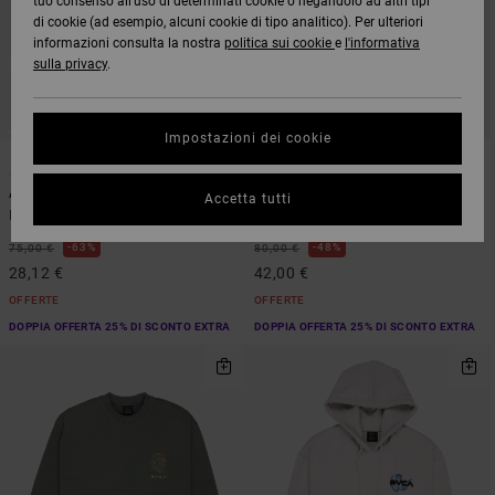
tuo consenso all’uso di determinati cookie o negandolo ad altri tipi
di cookie (ad esempio, alcuni cookie di tipo analitico). Per ulteriori
informazioni consulta la nostra
politica sui cookie
e
l'informativa
sulla privacy
.
Impostazioni dei cookie
1
2
ARTIST NETWORK PROGRAM
Antonia Figueiredo Twin Tulips
Mirage
Accetta tutti
Felpa Grigio Uomo
Felpa con cappuccio Blu Uomo
63%
48%
75,00 €
80,00 €
28,12 €
42,00 €
OFFERTE
OFFERTE
DOPPIA OFFERTA 25% DI SCONTO EXTRA
DOPPIA OFFERTA 25% DI SCONTO EXTRA