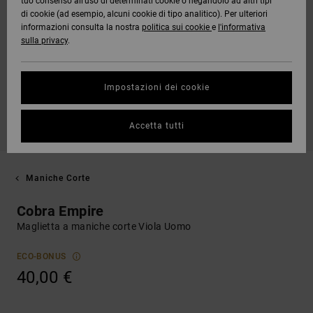
tuo consenso all’uso di determinati cookie o negandolo ad altri tipi
di cookie (ad esempio, alcuni cookie di tipo analitico). Per ulteriori
informazioni consulta la nostra
politica sui cookie
e
l'informativa
sulla privacy
.
Impostazioni dei cookie
Accetta tutti
Maniche Corte
Cobra Empire
Maglietta a maniche corte Viola Uomo
ECO-BONUS
40,00 €