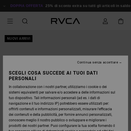
SALTA
ALLE
DOPPIA OFFERTA
25% di sconto extra su tutti gli articoli in saldo
R
INFORMAZIONI
SUL
PRODOTTO
NUOVI ARRIVI
Continua senza accettare
SCEGLI COSA SUCCEDE AI TUOI DATI
PERSONALI
In collaborazione con i nostri partner, utilizziamo i cookie o dei
sistemi equivalenti per salvare e/o accedere a delle informazioni sul
tuo dispositivo. Tali informazioni personali (ad es. i dati di
navigazione e il tuo indirizzo IP) potrebbero essere utilizzati per:
offrirti contenuti e informazioni personalizzati, misurare l’efficacia
dei contenuti e della pubblicità, per fornire annunci personalizzati,
conoscere meglio il nostro pubblico o sviluppare e migliorare i
prodotti dei nostri partner. Puoi configurare la tua scelta fornendo il