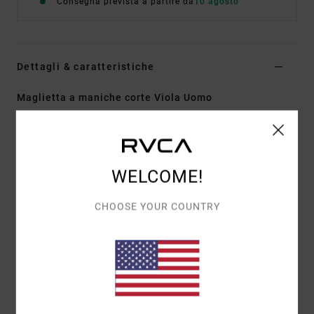
Consegna prevista a partire da
10 agosto
Dettagli & caratteristiche
Maglietta a maniche corte Viola Uomo
Style
EVYZT00388
Codice colore
krb0
Caratteristiche
WELCOME!
Tessuto:
100% cotone biologico [250 g/m2]
Vestibilità:
vestibilità relaxed
CHOOSE YOUR COUNTRY
Collo:
girocollo a coste sottili
Dettagli:
spacchi laterali sull'orlo inferiore con
nastro adesivo
Grafica:
opere d'arte stampate sul davanti e sul
retro con ricamo in ciniglia