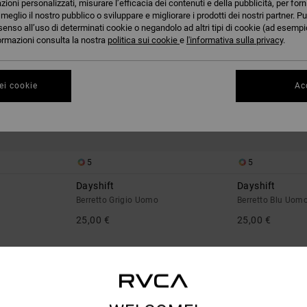
azioni personalizzati, misurare l’efficacia dei contenuti e della pubblicità, per for
eglio il nostro pubblico o sviluppare e migliorare i prodotti dei nostri partner. Pu
senso all’uso di determinati cookie o negandolo ad altri tipi di cookie (ad esempio
nformazioni consulta la nostra
politica sui cookie
e
l'informativa sulla privacy
.
ei cookie
Acc
5
5
Dayshift
Dayshift
Berretto Grigio Uomo
Berretto Blu Uom
25,00 €
25,00 €