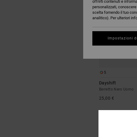
offrirti contenuti e inform
RICERCA
personalizzati, conoscere m
scelta fornendo il tuo con
analitico). Per ulteriori i
Impostazioni d
5
Dayshift
Berretto Nero Uomo
25,00 €