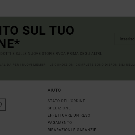
NTO SUL TUO
NE*
RODOTTI E SULLE NUOVE STORIE RVCA PRIMA DEGLI ALTRI.
 VALIDA PER I NUOVI MEMBRI - LE CONDIZIONI COMPLETE SONO DISPONIBILI NEL
AIUTO
STATO DELL'ORDINE
SPEDIZIONE
EFFETTUARE UN RESO
PAGAMENTO
RIPARAZIONI E GARANZIE