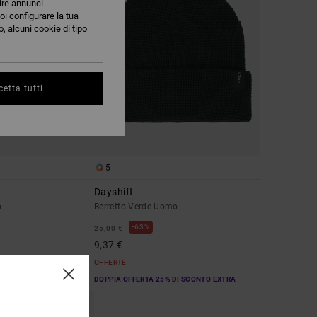
nire annunci
oi configurare la tua
, alcuni cookie di tipo
etta tutti
5
Dayshift
o
Berretto Verde Uomo
63%
25,00 €
9,37 €
OFFERTE
DOPPIA OFFERTA 25% DI SCONTO EXTRA