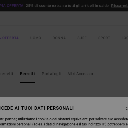
PIA OFFERTA
25% di sconto extra su tutti gli articoli in saldo
Risparmi
A OFFERTA
UOMO
DONNA
SURF
SPORT
LO
berretti
Berretti
Portafogli
Altri Accessori
CEDE AI TUOI DATI PERSONALI
C
NUOVI ARRIVI
NUOVI ARRIVI
tri partner, utilizziamo i cookie o dei sistemi equivalenti per salvare e/o acceder
formazioni personali (ad es. i dati di navigazione e il tuo indirizzo IP) potrebbero e