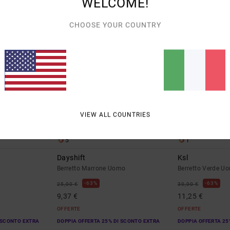
WELCOME!
CHOOSE YOUR COUNTRY
VIEW ALL COUNTRIES
5
1
Dayshift
Ksl
Berretto Marrone Uomo
Berretto Verde U
63%
63%
25,00 €
30,00 €
9,37 €
11,25 €
OFFERTE
OFFERTE
 SCONTO EXTRA
DOPPIA OFFERTA 25% DI SCONTO EXTRA
DOPPIA OFFERTA 25