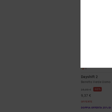
1
Dayshift 2
Berretto Verde Uomo
63%
25,00 €
9,37 €
OFFERTE
DOPPIA OFFERTA 25% DI