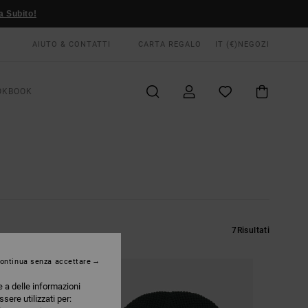
a Subito!
AIUTO & CONTATTI
CARTA REGALO
IT (€)
NEGOZI
OKBOOK
7
Risultati
ontinua senza accettare
e a delle informazioni
ssere utilizzati per: