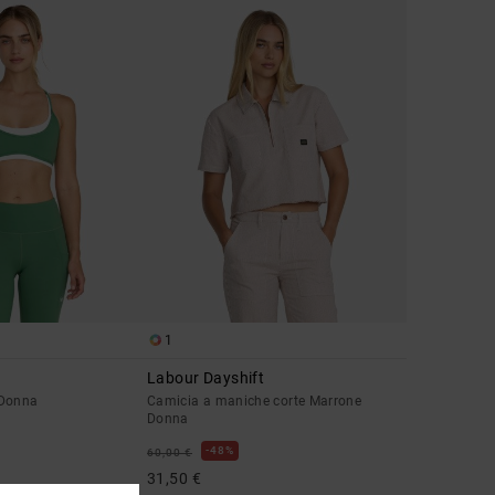
1
Labour Dayshift
 Donna
Camicia a maniche corte Marrone
Donna
48%
60,00 €
31,50 €