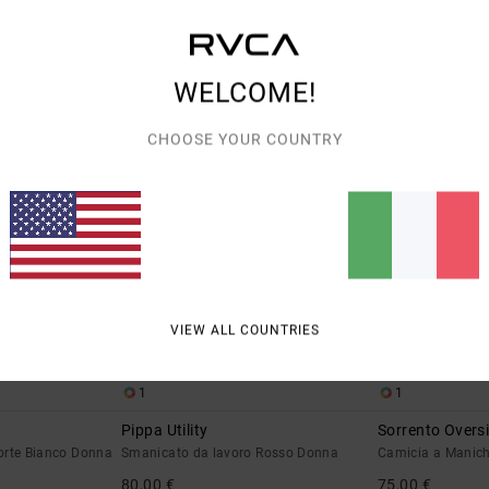
DOPPIA OFFERTA 25% DI SCONTO EXTRA
DOPPIA OFFERTA 25
 SCONTO EXTRA
NUOVI ARRIVI
NUOVI ARRIVI
WELCOME!
CHOOSE YOUR COUNTRY
VIEW ALL COUNTRIES
1
1
Pippa Utility
Sorrento Overs
orte Bianco Donna
Smanicato da lavoro Rosso Donna
Camicia a Manic
80,00 €
75,00 €