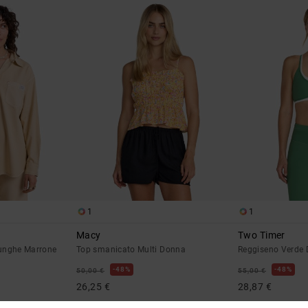
1
1
Macy
Two Timer
unghe Marrone
Top smanicato Multi Donna
Reggiseno Verde
48%
48%
50,00 €
55,00 €
26,25 €
28,87 €
OFFERTE
OFFERTE