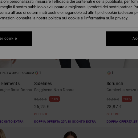
azioni personalizzati, misurare l’efficacia dei contenuti e della pubblicità, per for
eglio il nostro pubblico o sviluppare e migliorare i prodotti dei nostri partner. Pu
senso all’uso di determinati cookie o negandolo ad altri tipi di cookie (ad esempio
nformazioni consulta la nostra
politica sui cookie
e
l'informativa sulla privacy
.
ei cookie
Acc
1
1
ST NETWORK PROGRAM
o Elements
Sidelines
Scrunch
Lunghe Rosa Donna
Reggiseno Nero Donna
Camicetta senza
48%
48%
50,00 €
55,00 €
26,25 €
28,87 €
OFFERTE
OFFERTE
 SCONTO EXTRA
DOPPIA OFFERTA 25% DI SCONTO EXTRA
DOPPIA OFFERTA 25