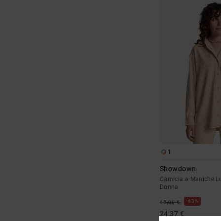
1
Showdown
Camicia a Maniche L
Donna
63%
65,00 €
24,37 €