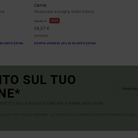
Carrie
nna
Smanicato a maglia Giallo Donna
63%
65,00 €
24,37 €
OFFERTE
 SCONTO EXTRA
DOPPIA OFFERTA 25% DI SCONTO EXTRA
NTO SUL TUO
NE*
RODOTTI E SULLE NUOVE STORIE RVCA PRIMA DEGLI ALTRI.
 VALIDA PER I NUOVI MEMBRI - LE CONDIZIONI COMPLETE SONO DISPONIBILI NEL