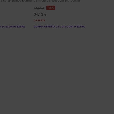
e corte Bianco Donna
Camicia da spiaggia Blu Donna
48%
65,00 €
34,12 €
OFFERTE
% DI SCONTO EXTRA
DOPPIA OFFERTA 25% DI SCONTO EXTRA