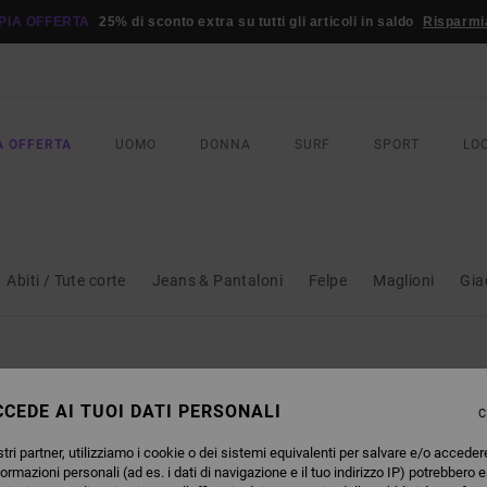
PIA OFFERTA
25% di sconto extra su tutti gli articoli in saldo
Risparmi
A OFFERTA
UOMO
DONNA
SURF
SPORT
LO
Abiti / Tute corte
Jeans & Pantaloni
Felpe
Maglioni
Gia
CEDE AI TUOI DATI PERSONALI
C
tri partner, utilizziamo i cookie o dei sistemi equivalenti per salvare e/o acceder
formazioni personali (ad es. i dati di navigazione e il tuo indirizzo IP) potrebbero e