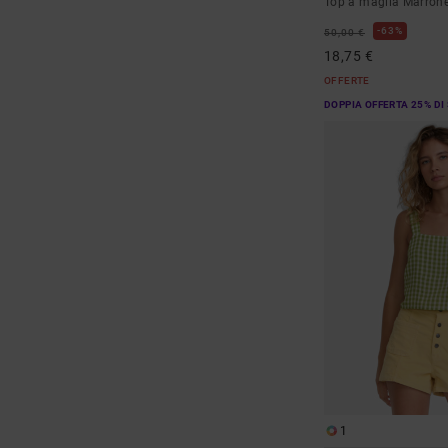
Top a maglia Marron
63%
50,00 €
18,75 €
OFFERTE
DOPPIA OFFERTA 25% DI
1