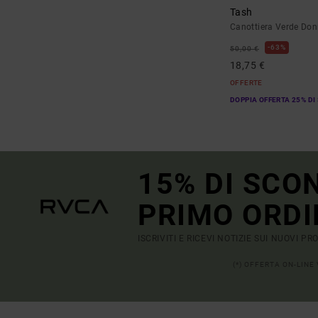
Tash
Canottiera Verde Do
63%
50,00 €
18,75 €
OFFERTE
DOPPIA OFFERTA 25% DI
15% DI SCO
PRIMO ORDI
ISCRIVITI E RICEVI NOTIZIE SUI NUOVI P
(*) OFFERTA ON-LINE