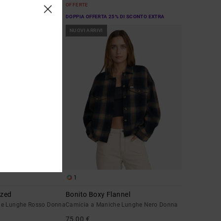
OFFERTE
% DI SCONTO EXTRA
DOPPIA OFFERTA 25% DI SCONTO EXTRA
NUOVI ARRIVI
1
ized
Bonito Boxy Flannel
he Lunghe Rosso Donna
Camicia a Maniche Lunghe Nero Donna
75,00 €