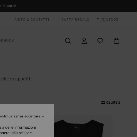
a Subito!
AIUTO & CONTATTI
CARTA REGALO
IT (€)
NEGOZI
OKBOOK
cche e cappotti
22
Risultati
ontinua senza accettare
e a delle informazioni
ssere utilizzati per: