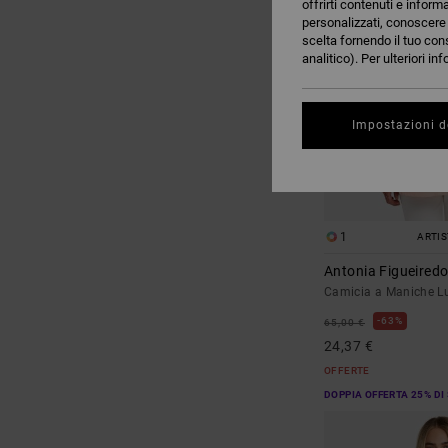
offrirti contenuti e inform
RICERCA
personalizzati, conoscere m
scelta fornendo il tuo con
analitico). Per ulteriori i
Impostazioni d
1
ARTI
Antonia Figueired
Camicia a Maniche 
63%
65,00 €
24,37 €
OFFERTE
DOPPIA OFFERTA 25% DI