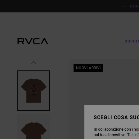
SALTA
ALLE
DOP
INFORMAZIONI
SUL
PRODOTTO
DOPPI
NUOVI ARRIVI
SCEGLI COSA SUC
In collaborazione con i nos
sul tuo dispositivo. Tali in