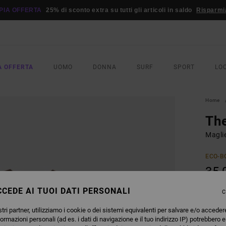
PIA OFFERTA
25% di sconto extra su tutti gli articoli in saldo
Risparmi
A OFFERTA
UOMO
DONNA
SURF
SPORT
LO
Home
Th
Magli
ECO-B
35,
CEDE AI TUOI DATI PERSONALI
C
COLO
tri partner, utilizziamo i cookie o dei sistemi equivalenti per salvare e/o acceder
formazioni personali (ad es. i dati di navigazione e il tuo indirizzo IP) potrebbero e