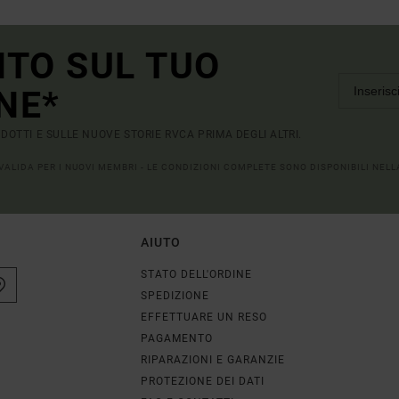
NTO SUL TUO
NE*
RODOTTI E SULLE NUOVE STORIE RVCA PRIMA DEGLI ALTRI.
 VALIDA PER I NUOVI MEMBRI - LE CONDIZIONI COMPLETE SONO DISPONIBILI NEL
AIUTO
STATO DELL'ORDINE
SPEDIZIONE
EFFETTUARE UN RESO
PAGAMENTO
RIPARAZIONI E GARANZIE
PROTEZIONE DEI DATI