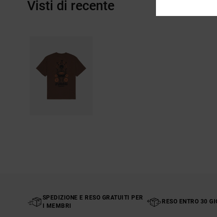
Visti di recente
SPEDIZIONE E RESO GRATUITI PER
RESO ENTRO 30 GI
I MEMBRI