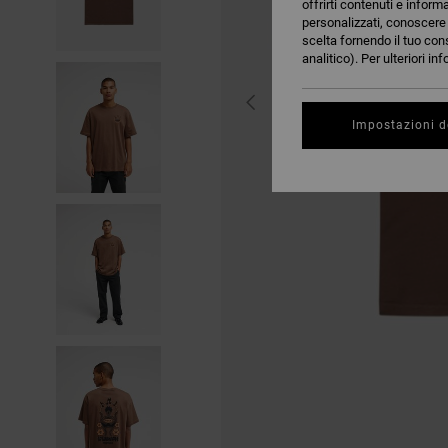
offrirti contenuti e inform
personalizzati, conoscere m
scelta fornendo il tuo con
analitico). Per ulteriori i
Impostazioni d