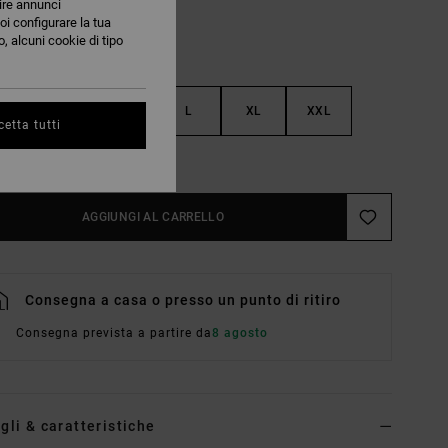
nire annunci
oi configurare la tua
, alcuni cookie di tipo
S
M
L
XL
XXL
etta tutti
nsulta La Guida Alle Taglie
AGGIUNGI AL CARRELLO
Consegna a casa o presso un punto di ritiro
Consegna prevista a partire da
8 agosto
gli & caratteristiche