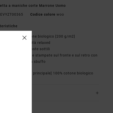
etta a maniche corte Marrone Uomo
EVYZT00365
Codice colore
woo
teristiche
essuto:
100% cotone biologico [200 g/m2]
estibilità:
vestibilità relaxed
ollo:
girocollo a coste sottili
rafica:
opere d'arte stampate sul fronte e sul retro con
agli in inchiostro a sbuffo
osizione
[Tessuto principale] 100% cotone biologico
zioni e Resi