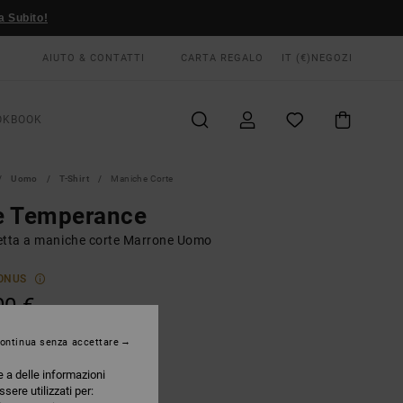
a Subito!
AIUTO & CONTATTI
CARTA REGALO
IT (€)
NEGOZI
OKBOOK
Uomo
T-Shirt
Maniche Corte
e Temperance
etta a maniche corte Marrone Uomo
ONUS
00 €
ontinua senza accettare
Wood
RI
e a delle informazioni
ssere utilizzati per: