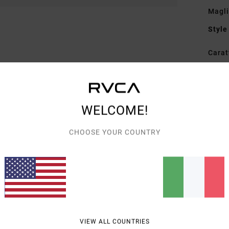
Magli
Style
Carat
T
V
C
WELCOME!
G
dett
CHOOSE YOUR COUNTRY
Comp
Spedi
VIEW ALL COUNTRIES