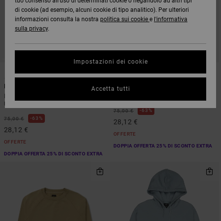
tuo consenso all’uso di determinati cookie o negandolo ad altri tipi
di cookie (ad esempio, alcuni cookie di tipo analitico). Per ulteriori
informazioni consulta la nostra
politica sui cookie
e
l'informativa
sulla privacy
.
Impostazioni dei cookie
2
1
ARTIST NETWORK PROGRAM
Dayshift
Antonia Figueiredo Twin Tulips
Accetta tutti
Felpa con cappuccio Arancione
Felpa Grigio Uomo
Uomo
63%
75,00 €
63%
75,00 €
28,12 €
28,12 €
OFFERTE
OFFERTE
DOPPIA OFFERTA 25% DI SCONTO EXTRA
DOPPIA OFFERTA 25% DI SCONTO EXTRA