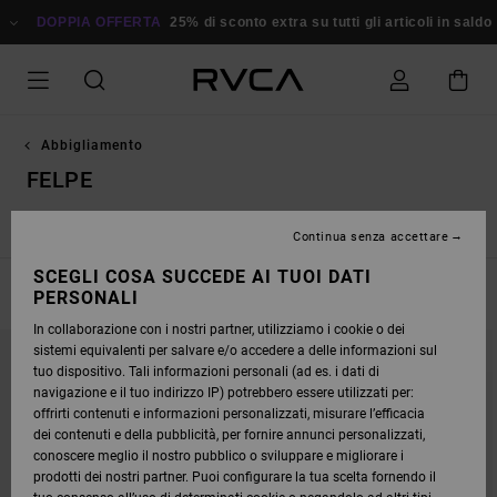
SALTA
FFERTA
ALLA
25% di sconto extra su tutti gli articoli in saldo
Risparmia Subi
SELEZIONE
DI
GRIGLIE
DEI
PRODOTTI
Abbigliamento
FELPE
Hoody
Zippati
Felpe maglione
Continua senza accettare
SCEGLI COSA SUCCEDE AI TUOI DATI
FILTRA E ORDINA
PERSONALI
67
Risultati
In collaborazione con i nostri partner, utilizziamo i cookie o dei
SALTA
VAI
sistemi equivalenti per salvare e/o accedere a delle informazioni sul
AI
A
CRITERI
VISUALIZZA
tuo dispositivo. Tali informazioni personali (ad es. i dati di
DEL
IN
navigazione e il tuo indirizzo IP) potrebbero essere utilizzati per:
FILTRO
ORDINE
DI
offrirti contenuti e informazioni personalizzati, misurare l’efficacia
RICERCA
dei contenuti e della pubblicità, per fornire annunci personalizzati,
conoscere meglio il nostro pubblico o sviluppare e migliorare i
prodotti dei nostri partner. Puoi configurare la tua scelta fornendo il