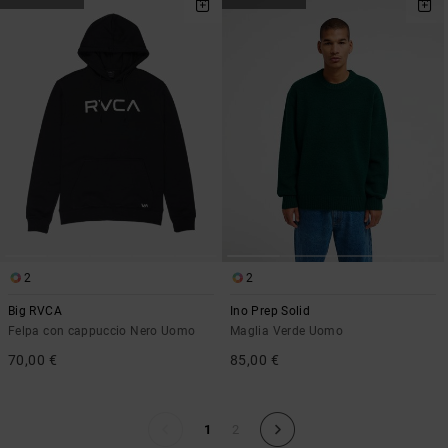
2
2
Big RVCA
Ino Prep Solid
Felpa con cappuccio Nero Uomo
Maglia Verde Uomo
70,00 €
85,00 €
1
2