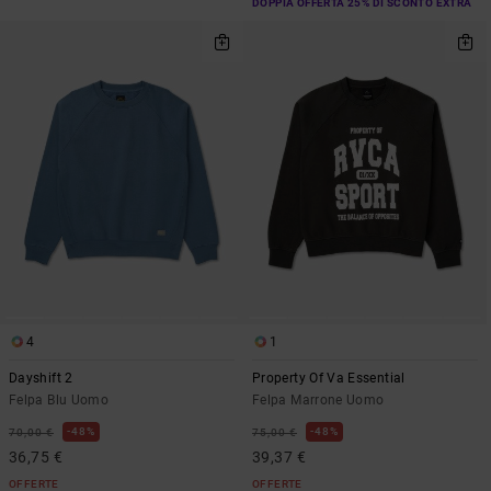
DOPPIA OFFERTA 25% DI SCONTO EXTRA
4
1
Dayshift 2
Property Of Va Essential
Felpa Blu Uomo
Felpa Marrone Uomo
48%
48%
70,00 €
75,00 €
36,75 €
39,37 €
OFFERTE
OFFERTE