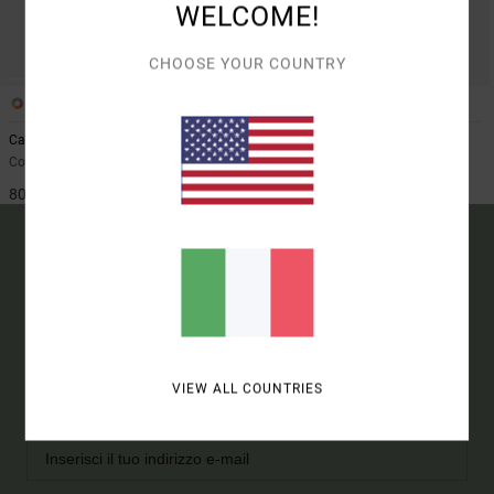
WELCOME!
CHOOSE YOUR COUNTRY
1
1
Cabana
Pucker
Costume intero Nero Donna
Costume intero Blu Donna
80,00 €
85,00 €
15% DI SCONTO SUL TUO
PRIMO ORDINE*
ISCRIVITI E RICEVI NOTIZIE SUI NUOVI PRODOTTI E SULLE
VIEW ALL COUNTRIES
NUOVE STORIE RVCA PRIMA DEGLI ALTRI.