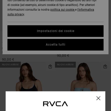
tuo consenso all’uso di determinati cookie o negandolo ad altri tipi
di cookie (ad esempio, alcuni cookie di tipo analitico). Per ulteriori
informazioni consulta la nostra
politica sui cookie
e
l'informativa
sulla privacy
.
Impostazioni dei cookie
1
1
ARTIST NETWORK PROGRAM
Tijuana Panthers
Antonia Figueiredo Checker
Accetta tutti
Costume intero a fascia Nero
Costume intero Rosso Donna
Donna
90,00 €
90,00 €
NUOVI ARRIVI
NUOVI ARRIVI