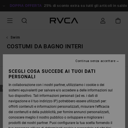
SALTA
ALLA
DOPPIA OFFERTA
25% di sconto extra su tutti gli articoli in saldo
SELEZIONE
DI
GRIGLIE
DEI
PRODOTTI
Swim
COSTUMI DA BAGNO INTERI
ttoms
Costumi da bagno interi
Costumi da bagno stampati
Continua senza accettare
SCEGLI COSA SUCCEDE AI TUOI DATI
FILTRA E ORDINA
PERSONALI
4
Risultati
In collaborazione con i nostri partner, utilizziamo i cookie o dei
SALTA
VAI
NUOVI ARRIVI
NUOVI ARRIVI
sistemi equivalenti per salvare e/o accedere a delle informazioni sul
AI
A
CRITERI
VISUALIZZA
tuo dispositivo. Tali informazioni personali (ad es. i dati di
DEL
IN
navigazione e il tuo indirizzo IP) potrebbero essere utilizzati per:
FILTRO
ORDINE
DI
offrirti contenuti e informazioni personalizzati, misurare l’efficacia
RICERCA
dei contenuti e della pubblicità, per fornire annunci personalizzati,
conoscere meglio il nostro pubblico o sviluppare e migliorare i
prodotti dei nostri partner. Puoi configurare la tua scelta fornendo il