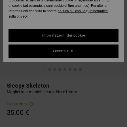
tuo consenso all’uso di determinati cookie o negandolo ad altri tipi
di cookie (ad esempio, alcuni cookie di tipo analitico). Per ulteriori
informazioni consulta la nostra
politica sui cookie
e
l'informativa
sulla privacy
.
Impostazioni dei cookie
Accetta tutti
Sleepy Skeleton
Maglietta a maniche corte Nero Uomo
ECO-BONUS
35,00 €