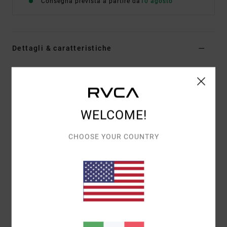
Consegna prevista a partire da
10 agosto
Dettagli & caratteristiche
Maglietta a maniche corte Nero Uomo
Style
EVYZT00391
Codice colore
blk
Caratteristiche
WELCOME!
Tessuto:
100% cotone biologico [200 g/m2]
CHOOSE YOUR COUNTRY
Vestibilità:
vestibilità relaxed
Collo:
girocollo a coste sottili
Grafica:
grafiche stampate sul davanti dall’artista
ANP Matt Gordon
Composizione
[Tessuto principale] 100% cotone
biologico