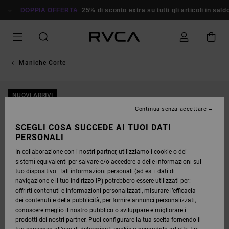
SALTA
ALLE
DOPPIA OFFERTA
25% di sconto extra su tutti gli articoli in saldo
INFORMAZIONI
SUL
PRODOTTO
Maniche Corte
NUOVI ARRIVI
Continua senza accettare
SCEGLI COSA SUCCEDE AI TUOI DATI
PERSONALI
In collaborazione con i nostri partner, utilizziamo i cookie o dei
sistemi equivalenti per salvare e/o accedere a delle informazioni sul
tuo dispositivo. Tali informazioni personali (ad es. i dati di
navigazione e il tuo indirizzo IP) potrebbero essere utilizzati per:
offrirti contenuti e informazioni personalizzati, misurare l’efficacia
dei contenuti e della pubblicità, per fornire annunci personalizzati,
conoscere meglio il nostro pubblico o sviluppare e migliorare i
prodotti dei nostri partner. Puoi configurare la tua scelta fornendo il