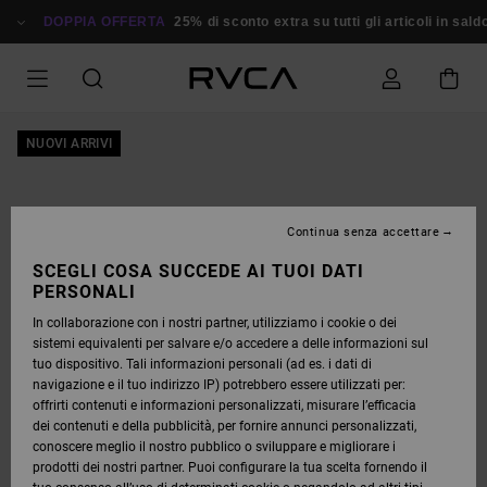
SALTA
ALLE
DOPPIA OFFERTA
25% di sconto extra su tutti gli articoli in saldo
INFORMAZIONI
SUL
PRODOTTO
NUOVI ARRIVI
Continua senza accettare
SCEGLI COSA SUCCEDE AI TUOI DATI
PERSONALI
In collaborazione con i nostri partner, utilizziamo i cookie o dei
sistemi equivalenti per salvare e/o accedere a delle informazioni sul
tuo dispositivo. Tali informazioni personali (ad es. i dati di
navigazione e il tuo indirizzo IP) potrebbero essere utilizzati per:
offrirti contenuti e informazioni personalizzati, misurare l’efficacia
dei contenuti e della pubblicità, per fornire annunci personalizzati,
conoscere meglio il nostro pubblico o sviluppare e migliorare i
prodotti dei nostri partner. Puoi configurare la tua scelta fornendo il