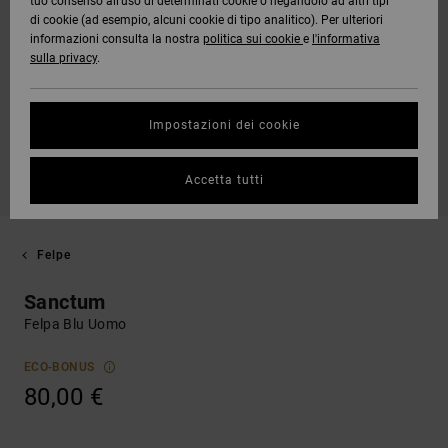
tuo consenso all’uso di determinati cookie o negandolo ad altri tipi
di cookie (ad esempio, alcuni cookie di tipo analitico). Per ulteriori
informazioni consulta la nostra
politica sui cookie
e
l'informativa
sulla privacy
.
Impostazioni dei cookie
Accetta tutti
Felpe
Sanctum
Felpa Blu Uomo
ECO-BONUS
80,00 €