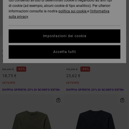
tuo consenso all’uso di determinati cookie o negandolo ad altri tipi
di cookie (ad esempio, alcuni cookie di tipo analitico). Per ulteriori
informazioni consulta la nostra
politica sui cookie
e
l'informativa
sulla privacy
.
Impostazioni dei cookie
1
1
ARTIST NETWORK PROGRAM
ORGANIC COTTON
Antonia Figueiredo Birds
Retract
Accetta tutti
Maglietta a Maniche Lunghe Bianco
Maglietta a Maniche Lunghe Nero
Uomo
Uomo
63%
48%
50,00 €
45,00 €
18,75 €
23,62 €
OFFERTE
OFFERTE
DOPPIA OFFERTA 25% DI SCONTO EXTRA
DOPPIA OFFERTA 25% DI SCONTO EXTRA