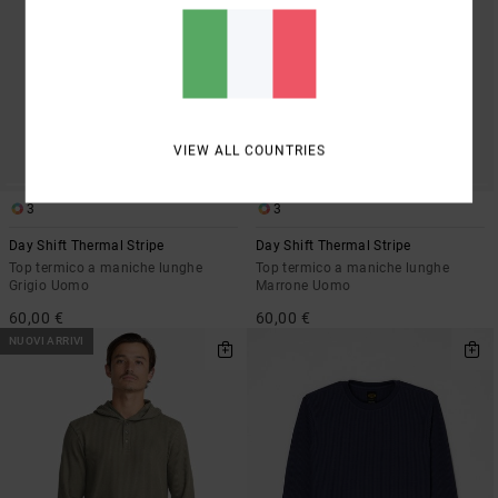
VIEW ALL COUNTRIES
3
3
Day Shift Thermal Stripe
Day Shift Thermal Stripe
Top termico a maniche lunghe
Top termico a maniche lunghe
Grigio Uomo
Marrone Uomo
60,00 €
60,00 €
NUOVI ARRIVI