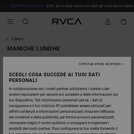
SALTA
ALLA
DOPPIA OFFERTA
25% di sconto extra su tutti gli articoli in saldo
Ris
SELEZIONE
DI
GRIGLIE
DEI
PRODOTTI
T-Shirt
MANICHE LUNGHE
e
Maniche lunghe
Magliette Sportive
Magliette con logo
Continua senza accettare
SCEGLI COSA SUCCEDE AI TUOI DATI
FILTRA E ORDINA
PERSONALI
14
Risultati
In collaborazione con i nostri partner, utilizziamo i cookie o dei
SALTA
VAI
sistemi equivalenti per salvare e/o accedere a delle informazioni sul
AI
A
CRITERI
VISUALIZZA
tuo dispositivo. Tali informazioni personali (ad es. i dati di
DEL
IN
navigazione e il tuo indirizzo IP) potrebbero essere utilizzati per:
FILTRO
ORDINE
DI
offrirti contenuti e informazioni personalizzati, misurare l’efficacia
RICERCA
dei contenuti e della pubblicità, per fornire annunci personalizzati,
conoscere meglio il nostro pubblico o sviluppare e migliorare i
prodotti dei nostri partner. Puoi configurare la tua scelta fornendo il