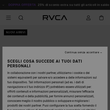
SALTA
ALLE
DOPPIA OFFERTA
25% di sconto extra su tutti gli articoli in saldo
Ris
INFORMAZIONI
SUL
PRODOTTO
NUOVI ARRIVI
Continua senza accettare
SCEGLI COSA SUCCEDE AI TUOI DATI
PERSONALI
In collaborazione con i nostri partner, utilizziamo i cookie o dei
sistemi equivalenti per salvare e/o accedere a delle informazioni sul
tuo dispositivo. Tali informazioni personali (ad es. i dati di
navigazione e il tuo indirizzo IP) potrebbero essere utilizzati per:
offrirti contenuti e informazioni personalizzati, misurare l’efficacia
dei contenuti e della pubblicità, per fornire annunci personalizzati,
conoscere meglio il nostro pubblico o sviluppare e migliorare i
prodotti dei nostri partner. Puoi configurare la tua scelta fornendo il