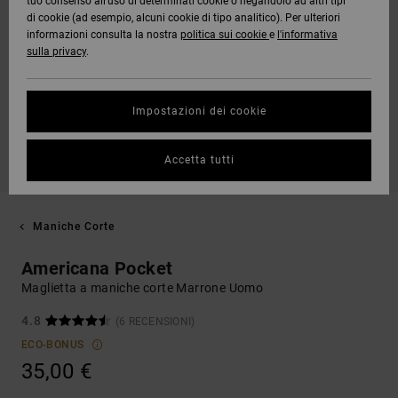
tuo consenso all’uso di determinati cookie o negandolo ad altri tipi
di cookie (ad esempio, alcuni cookie di tipo analitico). Per ulteriori
informazioni consulta la nostra
politica sui cookie
e
l'informativa
sulla privacy
.
Impostazioni dei cookie
Accetta tutti
Maniche Corte
Americana Pocket
Maglietta a maniche corte Marrone Uomo
4.8
(6 RECENSIONI)
ECO-BONUS
35,00 €