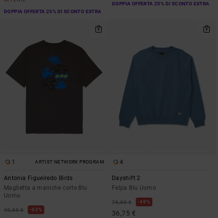
DOPPIA OFFERTA 25% DI SCONTO EXTRA
DOPPIA OFFERTA 25% DI SCONTO EXTRA
1
4
ARTIST NETWORK PROGRAM
Antonia Figueiredo Birds
Dayshift 2
Maglietta a maniche corte Blu
Felpa Blu Uomo
Uomo
48%
70,00 €
63%
40,00 €
36,75 €