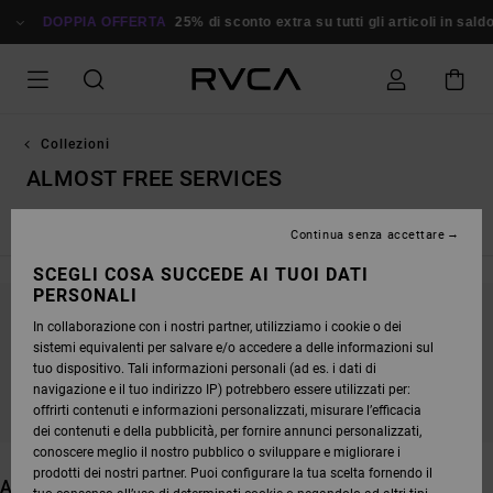
SALTA
FFERTA
ALLA
25% di sconto extra su tutti gli articoli in saldo
Risparmia Subit
SELEZIONE
DI
GRIGLIE
DEI
PRODOTTI
Collezioni
ALMOST FREE SERVICES
Nuova collezione
Dani Miller
Tarot Series
Exotica
Ed
Continua senza accettare
SCEGLI COSA SUCCEDE AI TUOI DATI
PERSONALI
In collaborazione con i nostri partner, utilizziamo i cookie o dei
CONTINUA A SEGUIRCI, I PRODOTTI CHE
sistemi equivalenti per salvare e/o accedere a delle informazioni sul
CERCHI PRESTO SARANNO DI NUOVO
tuo dispositivo. Tali informazioni personali (ad es. i dati di
DISPONIBILI
navigazione e il tuo indirizzo IP) potrebbero essere utilizzati per:
offrirti contenuti e informazioni personalizzati, misurare l’efficacia
dei contenuti e della pubblicità, per fornire annunci personalizzati,
conoscere meglio il nostro pubblico o sviluppare e migliorare i
prodotti dei nostri partner. Puoi configurare la tua scelta fornendo il
ALTRI ARTICOLI CHE POTREBBERO PIACERTI