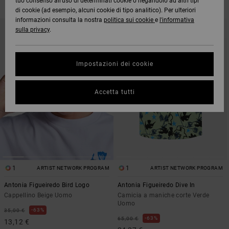
tuo consenso all’uso di determinati cookie o negandolo ad altri tipi
di cookie (ad esempio, alcuni cookie di tipo analitico). Per ulteriori
informazioni consulta la nostra
politica sui cookie
e
l'informativa
SALTA
VAI
AI
A
sulla privacy
.
CRITERI
VISUALIZZA
DEL
IN
FILTRO
ORDINE
DI
RICERCA
Impostazioni dei cookie
Accetta tutti
1
1
ARTIST NETWORK PROGRAM
ARTIST NETWORK PROGRAM
Antonia Figueiredo Bird Logo
Antonia Figueiredo Dive In
Cappellino Beige Uomo
Camicia a maniche corte Verde
Uomo
63%
35,00 €
63%
65,00 €
13,12 €