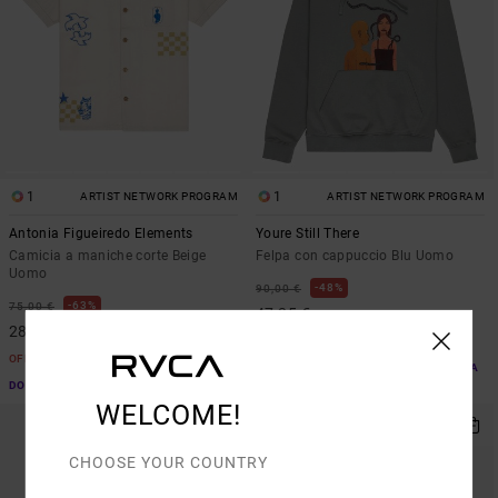
1
1
ARTIST NETWORK PROGRAM
ARTIST NETWORK PROGRAM
Antonia Figueiredo Elements
Youre Still There
Camicia a maniche corte Beige
Felpa con cappuccio Blu Uomo
Uomo
48%
90,00 €
63%
75,00 €
47,25 €
28,12 €
OFFERTE
OFFERTE
DOPPIA OFFERTA 25% DI SCONTO EXTRA
DOPPIA OFFERTA 25% DI SCONTO EXTRA
WELCOME!
CHOOSE YOUR COUNTRY