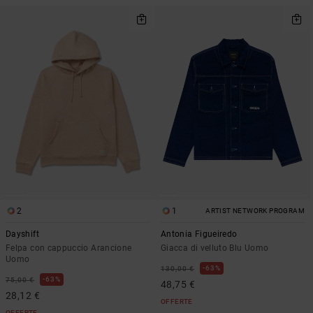
2
1
ARTIST NETWORK PROGRAM
Dayshift
Antonia Figueiredo
Felpa con cappuccio Arancione
Giacca di velluto Blu Uomo
Uomo
63%
130,00 €
63%
75,00 €
48,75 €
28,12 €
OFFERTE
OFFERTE