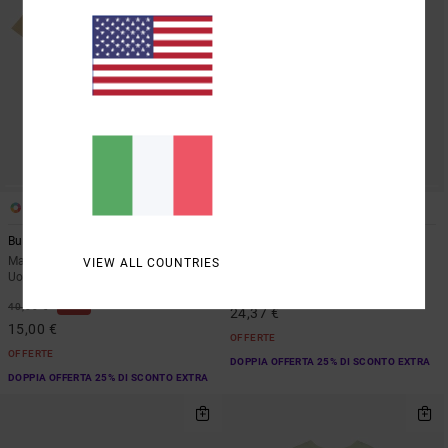
2
1
ORGANIC COTTON
Burner
Cutback
Maglietta a maniche corte Marrone
Polo Giallo Uomo
VIEW ALL COUNTRIES
Uomo
63%
65,00 €
63%
40,00 €
24,37 €
15,00 €
OFFERTE
OFFERTE
DOPPIA OFFERTA 25% DI SCONTO EXTRA
DOPPIA OFFERTA 25% DI SCONTO EXTRA