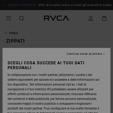
SALTA
ALLA
DOPPIA OFFERTA
25% di sconto extra su tutti gli articoli in saldo
Ri
SELEZIONE
DI
GRIGLIE
DEI
PRODOTTI
Felpe
ZIPPATI
Hoody
Zippati
Felpe maglione
Continua senza accettare
SCEGLI COSA SUCCEDE AI TUOI DATI
FILTRA E ORDINA
PERSONALI
8
Risultati
In collaborazione con i nostri partner, utilizziamo i cookie o dei
SALTA
VAI
sistemi equivalenti per salvare e/o accedere a delle informazioni sul
AI
A
CRITERI
VISUALIZZA
tuo dispositivo. Tali informazioni personali (ad es. i dati di
DEL
IN
navigazione e il tuo indirizzo IP) potrebbero essere utilizzati per:
FILTRO
ORDINE
DI
offrirti contenuti e informazioni personalizzati, misurare l’efficacia
RICERCA
dei contenuti e della pubblicità, per fornire annunci personalizzati,
conoscere meglio il nostro pubblico o sviluppare e migliorare i
prodotti dei nostri partner. Puoi configurare la tua scelta fornendo il