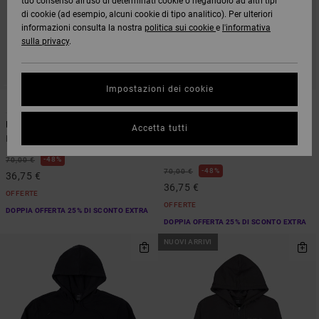
tuo consenso all’uso di determinati cookie o negandolo ad altri tipi
di cookie (ad esempio, alcuni cookie di tipo analitico). Per ulteriori
informazioni consulta la nostra
politica sui cookie
e
l'informativa
sulla privacy
.
Impostazioni dei cookie
5
5
Big RVCA
Big RVCA
Accetta tutti
Felpa con cappuccio Verde Uomo
Felpa con cappuccio Marrone
Uomo
48%
70,00 €
48%
70,00 €
36,75 €
36,75 €
OFFERTE
OFFERTE
DOPPIA OFFERTA 25% DI SCONTO EXTRA
DOPPIA OFFERTA 25% DI SCONTO EXTRA
NUOVI ARRIVI