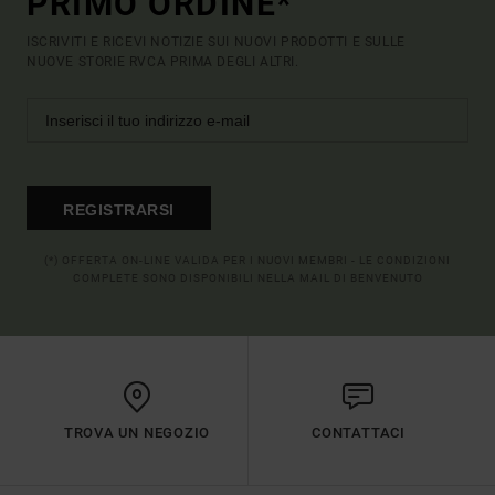
PRIMO ORDINE*
ISCRIVITI E RICEVI NOTIZIE SUI NUOVI PRODOTTI E SULLE
NUOVE STORIE RVCA PRIMA DEGLI ALTRI.
REGISTRARSI
(*) OFFERTA ON-LINE VALIDA PER I NUOVI MEMBRI - LE CONDIZIONI
COMPLETE SONO DISPONIBILI NELLA MAIL DI BENVENUTO
TROVA UN NEGOZIO
CONTATTACI