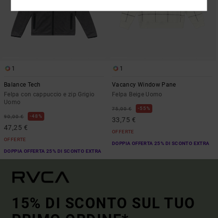
1
1
Balance Tech
Vacancy Window Pane
Felpa con cappuccio e zip Grigio
Felpa Beige Uomo
Uomo
55%
75,00 €
48%
90,00 €
33,75 €
47,25 €
OFFERTE
OFFERTE
DOPPIA OFFERTA 25% DI SCONTO EXTRA
DOPPIA OFFERTA 25% DI SCONTO EXTRA
15% DI SCONTO SUL TUO