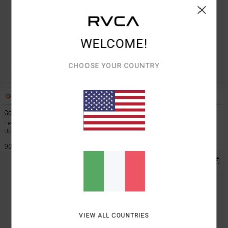
WELCOME!
CHOOSE YOUR COUNTRY
2
1
Cobra Emire
Scorpo
Felpa con cappuccio e zip Marrone
Felpa con cappuccio e zip Blu
Uomo
Uomo
90,00 €
90,00 €
VIEW ALL COUNTRIES