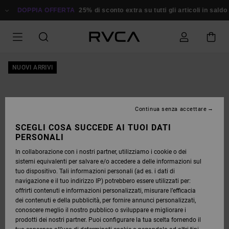
SALTA
ALLE
DOPPIA OFFERTA
25% di sconto extra su tutti gli articoli in saldo
R
INFORMAZIONI
SUL
PRODOTTO
NUOVI ARRIVI
Continua senza accettare
SCEGLI COSA SUCCEDE AI TUOI DATI
PERSONALI
In collaborazione con i nostri partner, utilizziamo i cookie o dei
sistemi equivalenti per salvare e/o accedere a delle informazioni sul
tuo dispositivo. Tali informazioni personali (ad es. i dati di
navigazione e il tuo indirizzo IP) potrebbero essere utilizzati per:
offrirti contenuti e informazioni personalizzati, misurare l’efficacia
dei contenuti e della pubblicità, per fornire annunci personalizzati,
conoscere meglio il nostro pubblico o sviluppare e migliorare i
prodotti dei nostri partner. Puoi configurare la tua scelta fornendo il