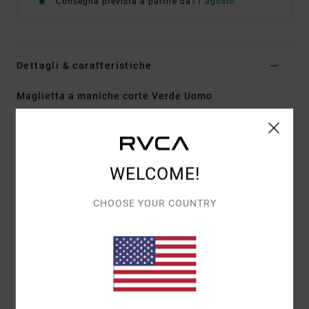
Consegna prevista a partire da
11 agosto
Dettagli & caratteristiche
Maglietta a maniche corte Verde Uomo
Style
EVYZT00397
Codice colore
gsv0
Caratteristiche
WELCOME!
Tessuto:
100% cotone biologico [250 g/m2]
Vestibilità:
vestibilità relaxed
CHOOSE YOUR COUNTRY
Collo:
girocollo a coste sottili
Dettagli:
spacchi laterali sull'orlo inferiore con
nastro adesivo
Grafica:
grafica stampata sul davanti e sul retro
con inchiostro in rilievo