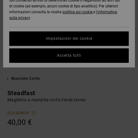
tuo consenso all’uso di determinati cookie o negandolo ad altri tipi
di cookie (ad esempio, alcuni cookie di tipo analitico). Per ulteriori
informazioni consulta la nostra
politica sui cookie
e
l'informativa
sulla privacy
.
Impostazioni dei cookie
Accetta tutti
Maniche Corte
Steadfast
Maglietta a maniche corte Verde Uomo
ECO-BONUS
40,00 €