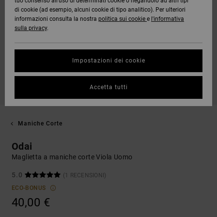
tuo consenso all’uso di determinati cookie o negandolo ad altri tipi
di cookie (ad esempio, alcuni cookie di tipo analitico). Per ulteriori
informazioni consulta la nostra
politica sui cookie
e
l'informativa
sulla privacy
.
Impostazioni dei cookie
Accetta tutti
Maniche Corte
Odai
Maglietta a maniche corte Viola Uomo
5.0
(1 RECENSIONI)
ECO-BONUS
40,00 €