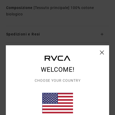
Composizione
[Tessuto principale] 100% cotone
biologico
Spedizioni e Resi
Recensioni dei clienti
WELCOME!
PUNTEGGIO MEDIO
5.0
CHOOSE YOUR COUNTRY
/5
BASATO SU
1 RECENSIONI VERIFICATE
DAL LUGLIO 2026
IL 0% DEI NOSTRI CLIENTI CONSIGLIA QUESTO PRODOTTO