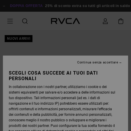
SALTA
ALLE
DOPPIA OFFERTA
25% di sconto extra su tutti gli articoli in saldo
Ri
INFORMAZIONI
SUL
PRODOTTO
NUOVI ARRIVI
Continua senza accettare
SCEGLI COSA SUCCEDE AI TUOI DATI
PERSONALI
In collaborazione con i nostri partner, utilizziamo i cookie o dei
sistemi equivalenti per salvare e/o accedere a delle informazioni sul
tuo dispositivo. Tali informazioni personali (ad es. i dati di
navigazione e il tuo indirizzo IP) potrebbero essere utilizzati per:
offrirti contenuti e informazioni personalizzati, misurare l’efficacia
dei contenuti e della pubblicità, per fornire annunci personalizzati,
conoscere meglio il nostro pubblico o sviluppare e migliorare i
prodotti dei nostri partner. Puoi configurare la tua scelta fornendo il