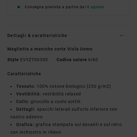
Consegna prevista a partire da
10 agosto
Dettagli & caratteristiche
Maglietta a maniche corte Viola Uomo
Style
EVYZT00390
Codice colore
krb0
Caratteristiche
Tessuto:
100% cotone biologico [250 g/m2]
Vestibilità:
vestibilità relaxed
Collo:
girocollo a coste sottili
Dettagli:
spacchi laterali sull'orlo inferiore con
nastro adesivo
Grafica:
grafica stampata sul davanti e sul retro
con inchiostro in rilievo