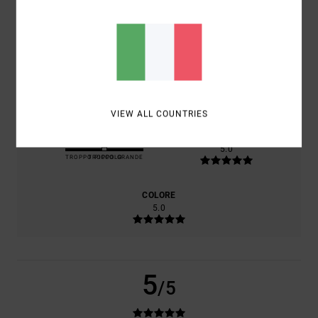
COMFORT
5.0
RAPPORTO QUALITÀ-PREZZO
5.0
VIEW ALL COUNTRIES
TAGLIA
MATERIALE
5.0
TROPPO PICCOLO
TROPPO GRANDE
COLORE
5.0
5
/5