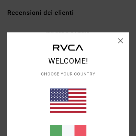
Recensioni dei clienti
PUNTEGGIO MEDIO
5.0
/5
WELCOME!
BASATO SU
1 RECENSIONI VERIFICATE
DAL LUGLIO 2026
CHOOSE YOUR COUNTRY
IL 100% DEI NOSTRI CLIENTI CONSIGLIA QUESTO
PRODOTTO
COMFORT
5.0
RAPPORTO QUALITÀ-PREZZO
4.0