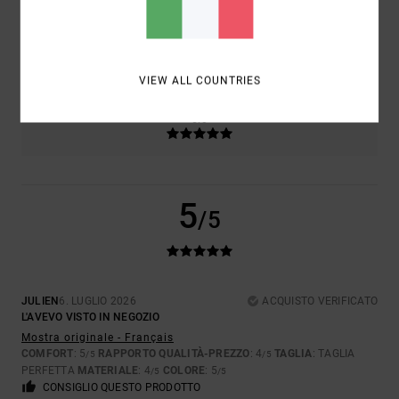
TAGLIA
MATERIALE
4.0
TROPPO PICCOLO
TROPPO GRANDE
VIEW ALL COUNTRIES
COLORE
5.0
5
/5
JULIEN
6. LUGLIO 2026
ACQUISTO VERIFICATO
L'AVEVO VISTO IN NEGOZIO
Mostra originale - Français
COMFORT
: 5
RAPPORTO QUALITÀ-PREZZO
: 4
TAGLIA
: TAGLIA
/5
/5
PERFETTA
MATERIALE
: 4
COLORE
: 5
/5
/5
CONSIGLIO QUESTO PRODOTTO