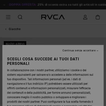
SALTA
ALLE
DOPPIA OFFERTA
25% di sconto extra su tutti gli articoli in sald
INFORMAZIONI
SUL
PRODOTTO
Giacche
NUOVI ARRIVI
Continua senza accettare
SCEGLI COSA SUCCEDE AI TUOI DATI
PERSONALI
In collaborazione con i nostri partner, utilizziamo i cookie o dei
sistemi equivalenti per salvare e/o accedere a delle informazioni sul
tuo dispositivo. Tali informazioni personali (ad es. i dati di
navigazione e il tuo indirizzo IP) potrebbero essere utilizzati per:
offrirti contenuti e informazioni personalizzati, misurare l’efficacia
dei contenuti e della pubblicità, per fornire annunci personalizzati,
conoscere meglio il nostro pubblico o sviluppare e migliorare i
prodotti dei nostri partner. Puoi configurare la tua scelta fornendo il