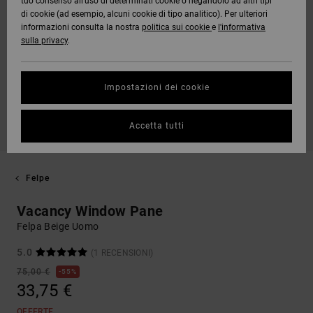
tuo consenso all’uso di determinati cookie o negandolo ad altri tipi
di cookie (ad esempio, alcuni cookie di tipo analitico). Per ulteriori
informazioni consulta la nostra
politica sui cookie
e
l'informativa
sulla privacy
.
Impostazioni dei cookie
Accetta tutti
Felpe
Vacancy Window Pane
Felpa Beige Uomo
5.0
(1 RECENSIONI)
75,00 €
55%
33,75 €
OFFERTE