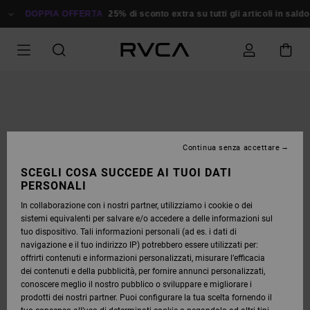
SALTA
ALLE
DOPPIA OFFERTA
25% di sconto extra su tutti gli articoli in saldo
Ri
INFORMAZIONI
SUL
PRODOTTO
Continua senza accettare
SCEGLI COSA SUCCEDE AI TUOI DATI
PERSONALI
In collaborazione con i nostri partner, utilizziamo i cookie o dei
sistemi equivalenti per salvare e/o accedere a delle informazioni sul
tuo dispositivo. Tali informazioni personali (ad es. i dati di
navigazione e il tuo indirizzo IP) potrebbero essere utilizzati per:
offrirti contenuti e informazioni personalizzati, misurare l’efficacia
dei contenuti e della pubblicità, per fornire annunci personalizzati,
conoscere meglio il nostro pubblico o sviluppare e migliorare i
prodotti dei nostri partner. Puoi configurare la tua scelta fornendo il