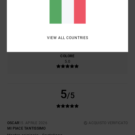
RAPPORTO QUALITÀ-PREZZO
4.0
TAGLIA
MATERIALE
4.0
VIEW ALL COUNTRIES
TROPPO PICCOLO
TROPPO GRANDE
COLORE
5.0
5
/5
OSCAR
15. APRILE 2026
ACQUISTO VERIFICATO
MI PIACE TANTISSIMO