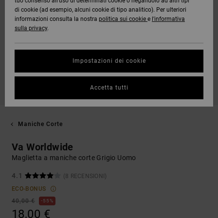
tuo consenso all’uso di determinati cookie o negandolo ad altri tipi
di cookie (ad esempio, alcuni cookie di tipo analitico). Per ulteriori
informazioni consulta la nostra
politica sui cookie
e
l'informativa
sulla privacy
.
Impostazioni dei cookie
Accetta tutti
Maniche Corte
Va Worldwide
Maglietta a maniche corte Grigio Uomo
4.1
(8 RECENSIONI)
ECO-BONUS
40,00 €
55%
18,00 €