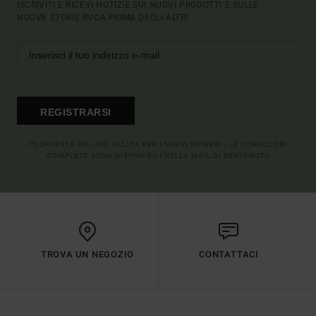
ISCRIVITI E RICEVI NOTIZIE SUI NUOVI PRODOTTI E SULLE
NUOVE STORIE RVCA PRIMA DEGLI ALTRI.
REGISTRARSI
(*) OFFERTA ON-LINE VALIDA PER I NUOVI MEMBRI - LE CONDIZIONI
COMPLETE SONO DISPONIBILI NELLA MAIL DI BENVENUTO
TROVA UN NEGOZIO
CONTATTACI