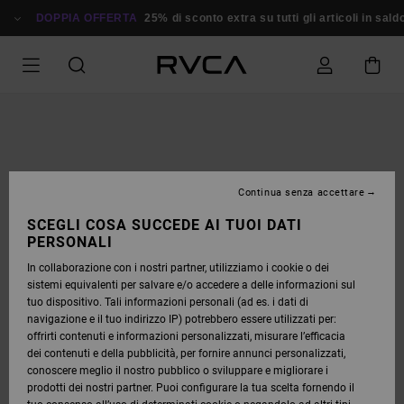
SALTA
ALLE
DOPPIA OFFERTA
25% di sconto extra su tutti gli articoli in sald
INFORMAZIONI
SUL
PRODOTTO
Continua senza accettare
SCEGLI COSA SUCCEDE AI TUOI DATI
PERSONALI
In collaborazione con i nostri partner, utilizziamo i cookie o dei
sistemi equivalenti per salvare e/o accedere a delle informazioni sul
tuo dispositivo. Tali informazioni personali (ad es. i dati di
navigazione e il tuo indirizzo IP) potrebbero essere utilizzati per:
offrirti contenuti e informazioni personalizzati, misurare l’efficacia
dei contenuti e della pubblicità, per fornire annunci personalizzati,
conoscere meglio il nostro pubblico o sviluppare e migliorare i
prodotti dei nostri partner. Puoi configurare la tua scelta fornendo il