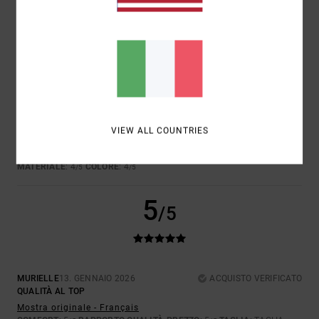
3
/5
NICOLAS
27. APRILE 2026
ACQUISTO VERIFICATO
PROBLEMA CON L'ETICHETTA CHE IRRITA LA SCHIENA
VIEW ALL COUNTRIES
Mostra originale - Deutsch
COMFORT
: 2
RAPPORTO QUALITÀ-PREZZO
: 3
TAGLIA
: GRANDE
/5
/5
MATERIALE
: 4
COLORE
: 4
/5
/5
5
/5
MURIELLE
13. GENNAIO 2026
ACQUISTO VERIFICATO
QUALITÀ AL TOP
Mostra originale - Français