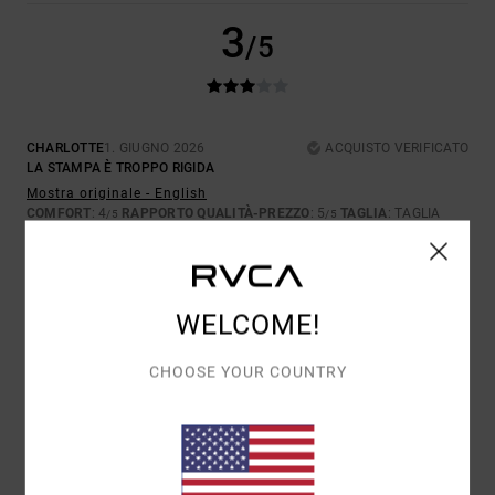
3
/5
CHARLOTTE
1. GIUGNO 2026
ACQUISTO VERIFICATO
LA STAMPA È TROPPO RIGIDA
Mostra originale - English
COMFORT
: 4
RAPPORTO QUALITÀ-PREZZO
: 5
TAGLIA
: TAGLIA
/5
/5
PERFETTA
MATERIALE
: 4
COLORE
: 5
/5
/5
3
/5
WELCOME!
CHOOSE YOUR COUNTRY
CHARLOTTE
1. GIUGNO 2026
ACQUISTO VERIFICATO
LA STAMPA ERA TROPPO RIGIDA
Mostra originale - English
COMFORT
: 4
RAPPORTO QUALITÀ-PREZZO
: 5
TAGLIA
: TAGLIA
/5
/5
PERFETTA
MATERIALE
: 4
COLORE
: 5
/5
/5