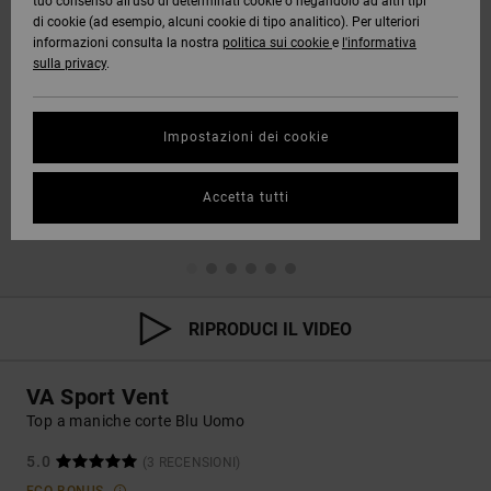
tuo consenso all’uso di determinati cookie o negandolo ad altri tipi
di cookie (ad esempio, alcuni cookie di tipo analitico). Per ulteriori
informazioni consulta la nostra
politica sui cookie
e
l'informativa
sulla privacy
.
Impostazioni dei cookie
Accetta tutti
RIPRODUCI IL VIDEO
VA Sport Vent
Top a maniche corte Blu Uomo
5.0
(3 RECENSIONI)