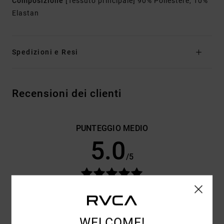
Composizione
[Tessuto principale] 90% Poliestere, 10%
Elastan
Spedizioni e Resi
Recensioni dei clienti
PUNTEGGIO MEDIO
5.0
/5
BASATO SU
3 RECENSIONI VERIFICATE
DAL LUGLIO 2026
IL 100% DEI NOSTRI CLIENTI CONSIGLIA QUESTO
PRODOTTO
WELCOME!