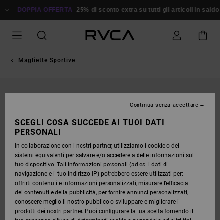
SALTA
ALLE
DOPPIA OFFERTA
25% di sconto extra su tutti gli articoli in saldo
Ri
INFORMAZIONI
SUL
PRODOTTO
Magliette Sportive
Continua senza accettare
SCEGLI COSA SUCCEDE AI TUOI DATI
PERSONALI
In collaborazione con i nostri partner, utilizziamo i cookie o dei
sistemi equivalenti per salvare e/o accedere a delle informazioni sul
tuo dispositivo. Tali informazioni personali (ad es. i dati di
navigazione e il tuo indirizzo IP) potrebbero essere utilizzati per:
offrirti contenuti e informazioni personalizzati, misurare l’efficacia
dei contenuti e della pubblicità, per fornire annunci personalizzati,
conoscere meglio il nostro pubblico o sviluppare e migliorare i
prodotti dei nostri partner. Puoi configurare la tua scelta fornendo il