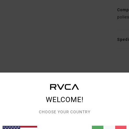
Comp
polie
Spedi
PUNTEGGIO MEDIO
4.8
WELCOME!
/5
CHOOSE YOUR COUNTRY
BASATO SU
4 RECENSIONI VERIFICATE
DAL SETTEMBRE 2025
IL 100% DEI NOSTRI CLIENTI CONSIGLIA QUESTO PRODOTTO