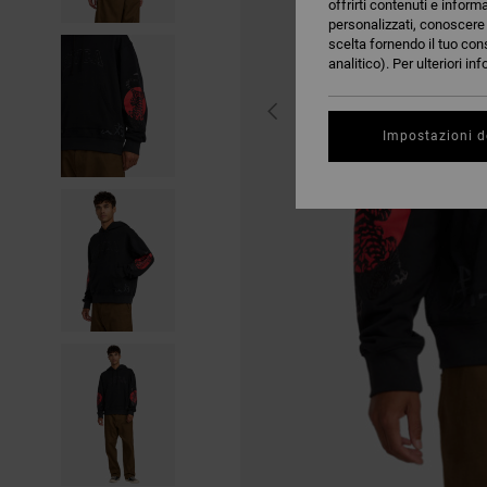
offrirti contenuti e inform
personalizzati, conoscere m
scelta fornendo il tuo con
analitico). Per ulteriori i
Impostazioni d