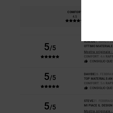
COMFORT
RAPP
4.5
ROMAN
3. MARZO 2
5
/5
OTTIMO MATERIALE
Mostra originale -
COMFORT
: 4
RAP
/5
CONSIGLIO QU
5
DAVIDE
26. FEBBRAI
/5
TOP MATERIALS AN
COMFORT
: 5
RAP
/5
CONSIGLIO QU
STEVE
21. FEBBRAIO
5
/5
MI PIACE IL DESIGN
Mostra originale -