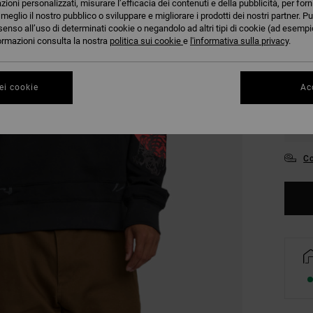
azioni personalizzati, misurare l’efficacia dei contenuti e della pubblicità, per for
COLO
eglio il nostro pubblico o sviluppare e migliorare i prodotti dei nostri partner. Pu
senso all’uso di determinati cookie o negandolo ad altri tipi di cookie (ad esempio
nformazioni consulta la nostra
politica sui cookie
e
l'informativa sulla privacy
.
ei cookie
Acc
S
Co