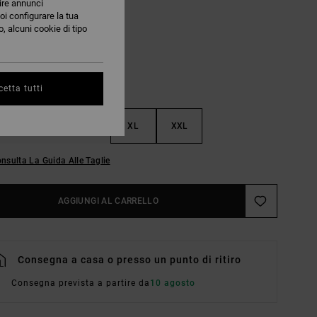
nire annunci
Rvca Black
RI
oi configurare la tua
, alcuni cookie di tipo
etta tutti
M
L
XL
XXL
nsulta La Guida Alle Taglie
AGGIUNGI AL CARRELLO
Consegna a casa o presso un punto di ritiro
Consegna prevista a partire da
10 agosto