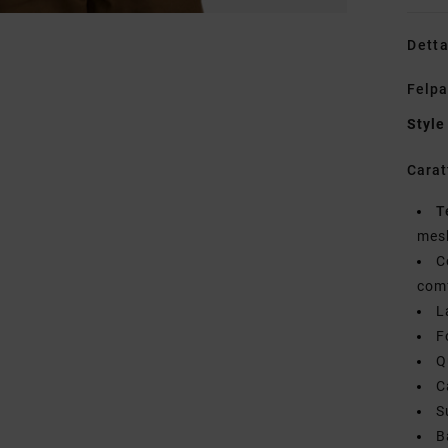
Detta
Felpa
Style
Carat
T
mesh
C
com
L
F
Q
C
S
B