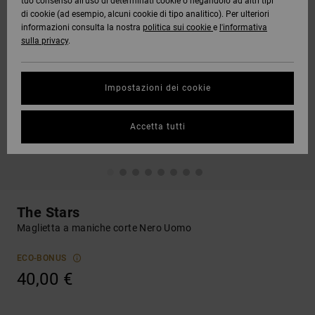
tuo consenso all’uso di determinati cookie o negandolo ad altri tipi
di cookie (ad esempio, alcuni cookie di tipo analitico). Per ulteriori
informazioni consulta la nostra
politica sui cookie
e
l'informativa
sulla privacy
.
Impostazioni dei cookie
Accetta tutti
The Stars
Maglietta a maniche corte Nero Uomo
ECO-BONUS
40,00 €