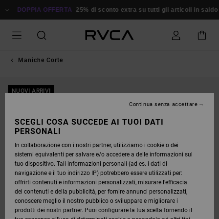
SALTA
ALLE
DOPPIA OFFERTA
25% di sconto extra su tutti gli articoli in saldo
R
INFORMAZIONI
SUL
PRODOTTO
Maniche Corte
NUOVI ARRIVI
Continua senza accettare
SCEGLI COSA SUCCEDE AI TUOI DATI
PERSONALI
In collaborazione con i nostri partner, utilizziamo i cookie o dei
sistemi equivalenti per salvare e/o accedere a delle informazioni sul
tuo dispositivo. Tali informazioni personali (ad es. i dati di
navigazione e il tuo indirizzo IP) potrebbero essere utilizzati per:
offrirti contenuti e informazioni personalizzati, misurare l’efficacia
dei contenuti e della pubblicità, per fornire annunci personalizzati,
conoscere meglio il nostro pubblico o sviluppare e migliorare i
prodotti dei nostri partner. Puoi configurare la tua scelta fornendo il