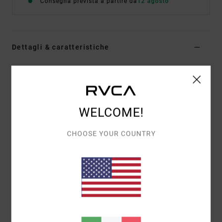
Consegna prevista a partire da
12 agosto
Dettagli & caratteristiche
Maglietta a maniche corte Nero Uomo
Style
EVYZT00369
Codice colore
kta0
Caratteristiche
WELCOME!
Tessuto:
100% cotone biologico [200 g/m2]
CHOOSE YOUR COUNTRY
Vestibilità:
vestibilità relaxed
Collo:
girocollo a coste sottili
Grafica:
stampa sul davanti e sul retro con dettagli
ricamati
Composizione
[Tessuto principale] 100% cotone
biologico