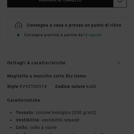
AGGIUNGI AL CARRELLO
Consegna a casa o presso un punto di ritiro
Consegna prevista a partire da
10 agosto
Dettagli & caratteristiche
Maglietta a maniche corte Blu Uomo
Style
EVYZT00319
Codice colore
ksd0
Caratteristiche
Tessuto:
cotone biologico [200 g/m2]
Vestibilità:
vestibilità relaxed
Collo:
collo a coste