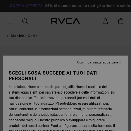
SALTA
ALLE
DOPPIA OFFERTA
25% di sconto extra su tutti gli articoli in saldo
R
INFORMAZIONI
SUL
PRODOTTO
Maniche Corte
Continua senza accettare
SCEGLI COSA SUCCEDE AI TUOI DATI
PERSONALI
In collaborazione con i nostri partner, utilizziamo i cookie o dei
sistemi equivalenti per salvare e/o accedere a delle informazioni sul
tuo dispositivo. Tali informazioni personali (ad es. i dati di
navigazione e il tuo indirizzo IP) potrebbero essere utilizzati per:
offrirti contenuti e informazioni personalizzati, misurare l’efficacia
dei contenuti e della pubblicità, per fornire annunci personalizzati,
conoscere meglio il nostro pubblico o sviluppare e migliorare i
prodotti dei nostri partner. Puoi configurare la tua scelta fornendo il