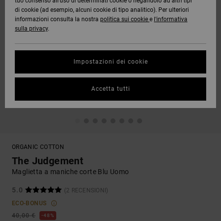
tuo consenso all’uso di determinati cookie o negandolo ad altri tipi
di cookie (ad esempio, alcuni cookie di tipo analitico). Per ulteriori
informazioni consulta la nostra
politica sui cookie
e
l'informativa
sulla privacy
.
Impostazioni dei cookie
Accetta tutti
ORGANIC COTTON
The Judgement
Maglietta a maniche corte Blu Uomo
5.0
(2 RECENSIONI)
ECO-BONUS
40,00 €
48%