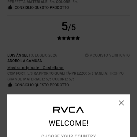
PERFETTA
MATERIALE
: 5
COLORE
: 5
/5
/5
CONSIGLIO QUESTO PRODOTTO
5
/5
LUIS ÁNGEL
13. LUGLIO 2026
ACQUISTO VERIFICATO
ADORO LA CAMUSA
Mostra originale - Castellano
COMFORT
: 5
RAPPORTO QUALITÀ-PREZZO
: 5
TAGLIA
: TROPPO
/5
/5
GRANDE
MATERIALE
: 5
COLORE
: 5
/5
/5
CONSIGLIO QUESTO PRODOTTO
4
/5
WELCOME!
FABIO
13. LUGLIO 2026
ACQUISTO VERIFICATO
CHOOSE YOUR COUNTRY