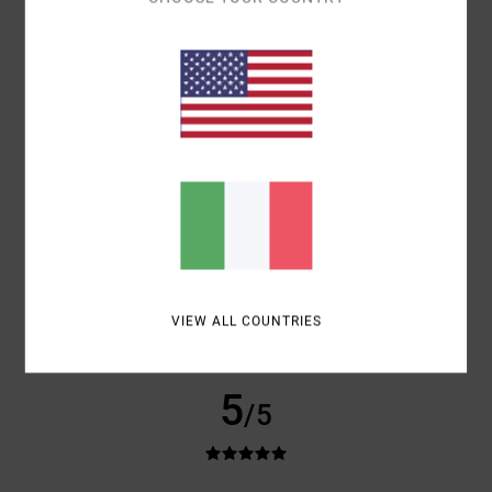
XXX
Mostra originale - Français
COMFORT
: 4
RAPPORTO QUALITÀ-PREZZO
: 4
TAGLIA
: GRANDE
/5
/5
MATERIALE
: 4
COLORE
: 4
/5
/5
CONSIGLIO QUESTO PRODOTTO
5
/5
DANIELE
9. LUGLIO 2026
ACQUISTO VERIFICATO
OTTIMO PRODOTTO
COMFORT
: 5
RAPPORTO QUALITÀ-PREZZO
: 5
TAGLIA
: PICCOLO
/5
/5
VIEW ALL COUNTRIES
COLORE
: 5
/5
CONSIGLIO QUESTO PRODOTTO
5
/5