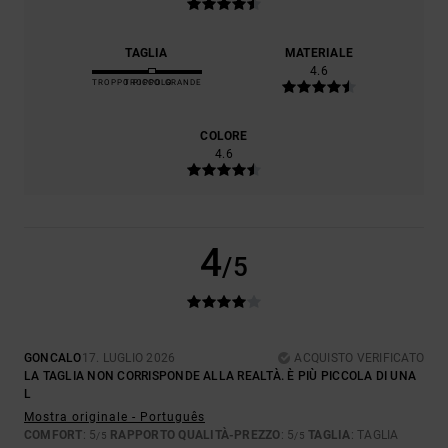
TAGLIA
MATERIALE
4.6
TROPPO PICCOLO
TROPPO GRANDE
COLORE
4.6
4
/5
GONCALO
17. LUGLIO 2026
ACQUISTO VERIFICATO
LA TAGLIA NON CORRISPONDE ALLA REALTÀ. È PIÙ PICCOLA DI UNA
L
Mostra originale - Português
COMFORT
: 5
RAPPORTO QUALITÀ-PREZZO
: 5
TAGLIA
: TAGLIA
/5
/5