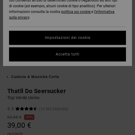
tuo consenso all’uso di determinati cookie o negandolo ad altri tipi
di cookie (ad esempio, alcuni cookie di tipo analitico). Per ulteriori
informazioni consulta la nostra
politica sui cookie
e
l'informativa
sulla privacy
.
Impostazioni dei cookie
Accetta tutti
Camicie A Maniche Corte
Thatll Do Seersucker
Top Verde Uomo
4.5
(10 RECENSIONI)
65,00 €
40%
39,00 €
OFFERTE