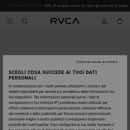
SALTA
ALLE
DOPPIA OFFERTA
25% di sconto extra su tutti gli articoli in sald
INFORMAZIONI
SUL
PRODOTTO
Continua senza accettare
SCEGLI COSA SUCCEDE AI TUOI DATI
PERSONALI
In collaborazione con i nostri partner, utilizziamo i cookie o dei
sistemi equivalenti per salvare e/o accedere a delle informazioni sul
tuo dispositivo. Tali informazioni personali (ad es. i dati di
navigazione e il tuo indirizzo IP) potrebbero essere utilizzati per:
offrirti contenuti e informazioni personalizzati, misurare l’efficacia
dei contenuti e della pubblicità, per fornire annunci personalizzati,
conoscere meglio il nostro pubblico o sviluppare e migliorare i
prodotti dei nostri partner. Puoi configurare la tua scelta fornendo il