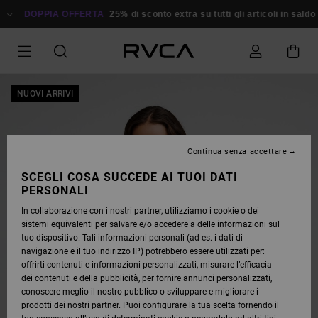
SALTA
ALLE
DOPPIA OFFERTA
25% di sconto extra su tutti gli articoli in saldo
R
INFORMAZIONI
SUL
PRODOTTO
NUOVI ARRIVI
Continua senza accettare
SCEGLI COSA SUCCEDE AI TUOI DATI
PERSONALI
In collaborazione con i nostri partner, utilizziamo i cookie o dei
sistemi equivalenti per salvare e/o accedere a delle informazioni sul
tuo dispositivo. Tali informazioni personali (ad es. i dati di
navigazione e il tuo indirizzo IP) potrebbero essere utilizzati per:
offrirti contenuti e informazioni personalizzati, misurare l’efficacia
dei contenuti e della pubblicità, per fornire annunci personalizzati,
conoscere meglio il nostro pubblico o sviluppare e migliorare i
prodotti dei nostri partner. Puoi configurare la tua scelta fornendo il