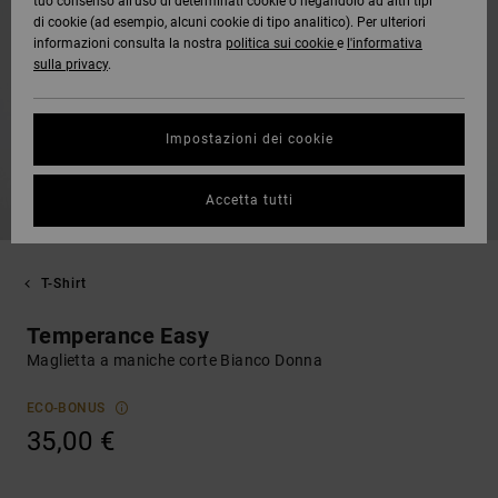
tuo consenso all’uso di determinati cookie o negandolo ad altri tipi
di cookie (ad esempio, alcuni cookie di tipo analitico). Per ulteriori
informazioni consulta la nostra
politica sui cookie
e
l'informativa
sulla privacy
.
Impostazioni dei cookie
Accetta tutti
T-Shirt
Temperance Easy
Maglietta a maniche corte Bianco Donna
ECO-BONUS
35,00 €