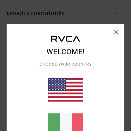
Dettagli & caratteristiche
Maglietta a maniche corte Bianco Donna
Style
EVJZT00185
Codice colore
clo
Caratteristiche
WELCOME!
Tessuto:
cotone biologico [160 g/m2]
CHOOSE YOUR COUNTRY
Vestibilità:
ampia e rilassata
Dettagli:
grafica serigrafata sul davanti
Composizione
[Tessuto principale] 100% cotone
biologico
Spedizioni e Resi