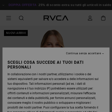
SALTA
ALLE
DOPPIA OFFERTA
25% di sconto extra su tutti gli articoli in saldo
R
INFORMAZIONI
SUL
PRODOTTO
NUOVI ARRIVI
Continua senza accettare
SCEGLI COSA SUCCEDE AI TUOI DATI
PERSONALI
In collaborazione con i nostri partner, utilizziamo i cookie o dei
sistemi equivalenti per salvare e/o accedere a delle informazioni sul
tuo dispositivo. Tali informazioni personali (ad es. i dati di
navigazione e il tuo indirizzo IP) potrebbero essere utilizzati per:
offrirti contenuti e informazioni personalizzati, misurare l’efficacia
dei contenuti e della pubblicità, per fornire annunci personalizzati,
conoscere meglio il nostro pubblico o sviluppare e migliorare i
prodotti dei nostri partner. Puoi configurare la tua scelta fornendo il