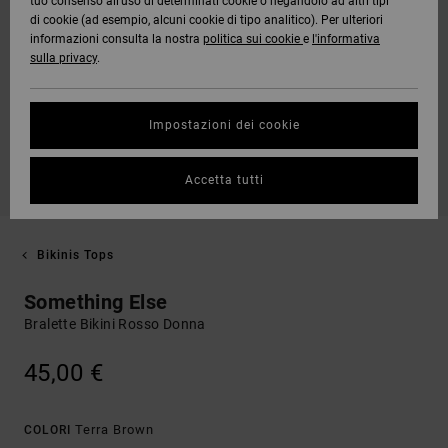
tuo consenso all’uso di determinati cookie o negandolo ad altri tipi
di cookie (ad esempio, alcuni cookie di tipo analitico). Per ulteriori
informazioni consulta la nostra
politica sui cookie
e
l'informativa
sulla privacy
.
Impostazioni dei cookie
Accetta tutti
Bikinis Tops
Something Else
Bralette Bikini Rosso Donna
45,00 €
Terra Brown
COLORI