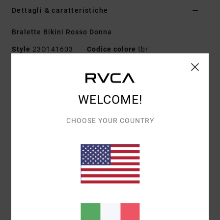
Dettagli & caratteristiche
Bralette Bikini Rosso Donna
Style
23O141603
Codice colore
tbr
Caratteristiche
Tessuto:
misto nylon riciclato ed elastan
WELCOME!
Bralette con scollo a V incrociato sulla schiena e
coppe removibili
CHOOSE YOUR COUNTRY
Finitura pulita con gomma
Nodo al centro della schiena
Disegno con stampa all-over
Composizione
[Tessuto principale] 80% nylon riciclato,
20% elastan