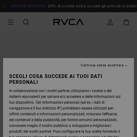
SALTA
ALLE
DOPPIA OFFERTA
25% di sconto extra su tutti gli articoli in saldo
Ri
INFORMAZIONI
SUL
PRODOTTO
Continua senza accettare
SCEGLI COSA SUCCEDE AI TUOI DATI
PERSONALI
In collaborazione con i nostri partner, utilizziamo i cookie o dei
sistemi equivalenti per salvare e/o accedere a delle informazioni sul
tuo dispositivo. Tali informazioni personali (ad es. i dati di
navigazione e il tuo indirizzo IP) potrebbero essere utilizzati per:
offrirti contenuti e informazioni personalizzati, misurare l’efficacia
dei contenuti e della pubblicità, per fornire annunci personalizzati,
conoscere meglio il nostro pubblico o sviluppare e migliorare i
prodotti dei nostri partner. Puoi configurare la tua scelta fornendo il