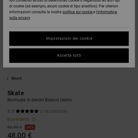
tuo consenso all’uso di determinati cookie o negandolo ad altri tipi
di cookie (ad esempio, alcuni cookie di tipo analitico). Per ulteriori
informazioni consulta la nostra
politica sui cookie
e
l'informativa
sulla privacy
.
Impostazioni dei cookie
Accetta tutti
Short
Skate
Bermuda in denim Bianco Uomo
5.0
(2 RECENSIONI)
ECO-BONUS
80,00 €
40%
48,00 €