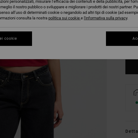
azioni personalizzati, misurare l’efficacia dei contenuti e della pubblicità, per for
eglio il nostro pubblico o sviluppare e migliorare i prodotti dei nostri partner. Pu
senso all’uso di determinati cookie o negandolo ad altri tipi di cookie (ad esempio
nformazioni consulta la nostra
politica sui cookie
e
l'informativa sulla privacy
.
XS
ei cookie
Acc
Co
Detta