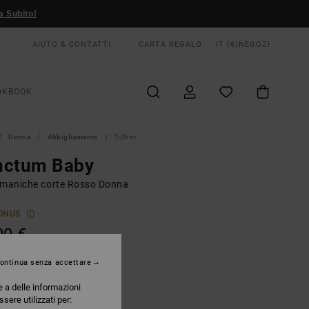
a Subito!
AIUTO & CONTATTI
CARTA REGALO
IT (€)
NEGOZI
OKBOOK
Donna
Abbigliamento
T-Shirt
nctum Baby
 maniche corte Rosso Donna
ONUS
00 €
ontinua senza accettare
Brick Red
RI
e a delle informazioni
ssere utilizzati per: