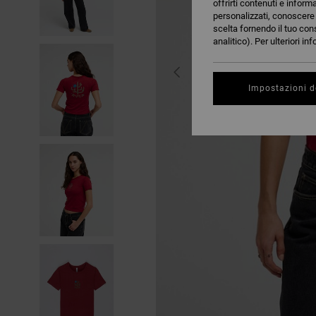
offrirti contenuti e inform
personalizzati, conoscere m
scelta fornendo il tuo con
analitico). Per ulteriori i
Impostazioni d