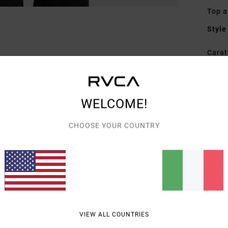
Top a
Style
Carat
T
biol
V
WELCOME!
D
CHOOSE YOUR COUNTRY
Comp
Spedi
VIEW ALL COUNTRIES