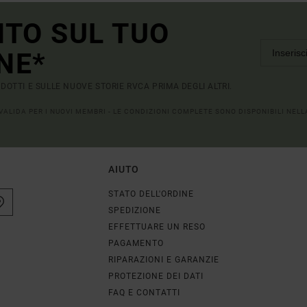
NTO SUL TUO
NE*
RODOTTI E SULLE NUOVE STORIE RVCA PRIMA DEGLI ALTRI.
 VALIDA PER I NUOVI MEMBRI - LE CONDIZIONI COMPLETE SONO DISPONIBILI NEL
AIUTO
STATO DELL'ORDINE
SPEDIZIONE
EFFETTUARE UN RESO
PAGAMENTO
RIPARAZIONI E GARANZIE
PROTEZIONE DEI DATI
FAQ E CONTATTI