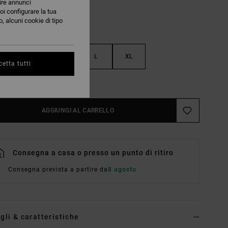
nire annunci
oi configurare la tua
, alcuni cookie di tipo
S
M
L
XL
etta tutti
nsulta La Guida Alle Taglie
AGGIUNGI AL CARRELLO
Consegna a casa o presso un punto di ritiro
Consegna prevista a partire da
8 agosto
gli & caratteristiche