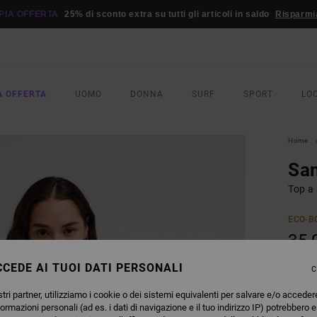
PIA OFFERTA
25% di sconto extra su tutti gli articoli in saldo
Risparmi
A OFFERTA
UOMO
DONNA
SURF
SPORT
LO
Home
Sa
Top a
ECO-B
35,
CEDE AI TUOI DATI PERSONALI
C
COLO
tri partner, utilizziamo i cookie o dei sistemi equivalenti per salvare e/o acceder
formazioni personali (ad es. i dati di navigazione e il tuo indirizzo IP) potrebbero e