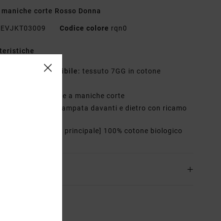
 maniche corte Rosso Donna
EVJKT03009
Codice colore
rqn0
teristiche
essuto ecosostenibile:
tessuto 7GG in cotone
ogico
estibilità:
baby tee a maniche corte
ettagli:
grafica stampata davanti e dietro con ricamo
osizione
[Tessuto principale] 100% cotone biologico
zioni e Resi