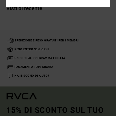
Visti di recente
SPEDIZIONE E RESO GRATUITI PER I MEMBRI
RESO ENTRO 30 GIORNI
UNISCITI AL PROGRAMMA FEDELTÀ
PAGAMENTO 100% SICURO
HAI BISOGNO DI AIUTO?
15% DI SCONTO SUL TUO