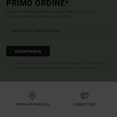
PRIMO ORDINE*
ISCRIVITI E RICEVI NOTIZIE SUI NUOVI PRODOTTI E SULLE
NUOVE STORIE RVCA PRIMA DEGLI ALTRI.
REGISTRARSI
(*) OFFERTA ON-LINE VALIDA PER I NUOVI MEMBRI - LE CONDIZIONI
COMPLETE SONO DISPONIBILI NELLA MAIL DI BENVENUTO
TROVA UN NEGOZIO
CONTATTACI