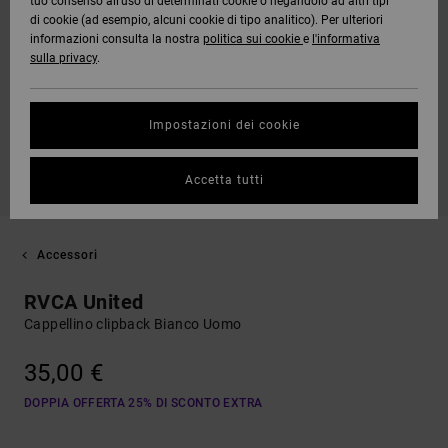
tuo consenso all’uso di determinati cookie o negandolo ad altri tipi
di cookie (ad esempio, alcuni cookie di tipo analitico). Per ulteriori
informazioni consulta la nostra
politica sui cookie
e
l'informativa
sulla privacy
.
Impostazioni dei cookie
Accetta tutti
Accessori
RVCA United
Cappellino clipback Bianco Uomo
35,00 €
DOPPIA OFFERTA 25% DI SCONTO EXTRA