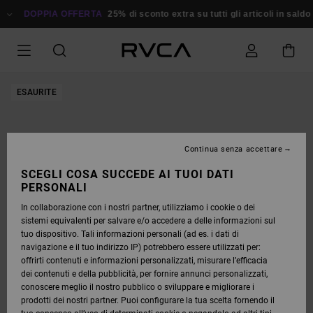
SALTA
ALLE
DOPPIA OFFERTA
25% di sconto extra su tutti gli articoli in saldo
R
INFORMAZIONI
SUL
PRODOTTO
ESAURITE
Continua senza accettare
SCEGLI COSA SUCCEDE AI TUOI DATI
PERSONALI
In collaborazione con i nostri partner, utilizziamo i cookie o dei
sistemi equivalenti per salvare e/o accedere a delle informazioni sul
tuo dispositivo. Tali informazioni personali (ad es. i dati di
navigazione e il tuo indirizzo IP) potrebbero essere utilizzati per:
offrirti contenuti e informazioni personalizzati, misurare l’efficacia
dei contenuti e della pubblicità, per fornire annunci personalizzati,
conoscere meglio il nostro pubblico o sviluppare e migliorare i
prodotti dei nostri partner. Puoi configurare la tua scelta fornendo il