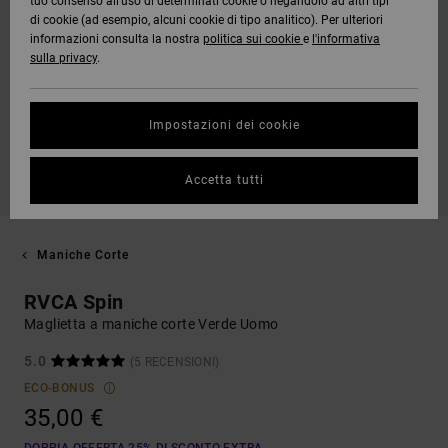
tuo consenso all’uso di determinati cookie o negandolo ad altri tipi
di cookie (ad esempio, alcuni cookie di tipo analitico). Per ulteriori
informazioni consulta la nostra
politica sui cookie
e
l'informativa
sulla privacy
.
Impostazioni dei cookie
Accetta tutti
Maniche Corte
RVCA Spin
Maglietta a maniche corte Verde Uomo
5.0
(5 RECENSIONI)
ECO-BONUS
35,00 €