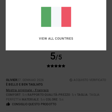
CLIENT ANONYME
21. FEBBRAIO
ACQUISTO
VÉRIFIÉ
2026
VERIFICATO
PER LA QUALITÀ E IL MARCHIO
Mostra originale - Français
COMFORT
: 5
RAPPORTO QUALITÀ-PREZZO
: 5
TAGLIA
: TAGLIA
/5
/5
PERFETTA
COLORE
: 5
/5
VIEW ALL COUNTRIES
CONSIGLIO QUESTO PRODOTTO
5
/5
OLIVIER
27. GENNAIO 2026
ACQUISTO VERIFICATO
È BELLO E BEN TAGLIATO.
Mostra originale - Français
COMFORT
: 5
RAPPORTO QUALITÀ-PREZZO
: 5
TAGLIA
: TAGLIA
/5
/5
PERFETTA
MATERIALE
: 5
COLORE
: 5
/5
/5
CONSIGLIO QUESTO PRODOTTO