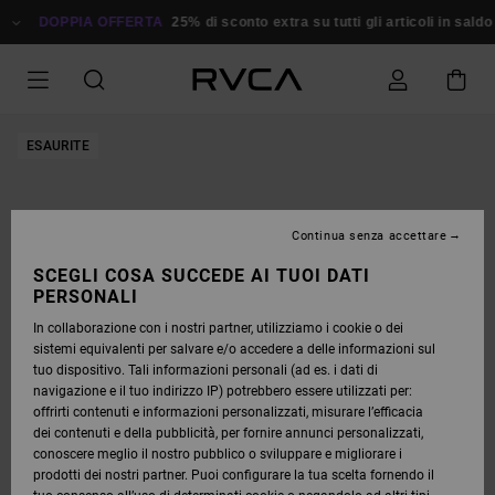
SALTA
ALLE
DOPPIA OFFERTA
25% di sconto extra su tutti gli articoli in saldo
Ri
INFORMAZIONI
SUL
PRODOTTO
ESAURITE
Continua senza accettare
SCEGLI COSA SUCCEDE AI TUOI DATI
PERSONALI
In collaborazione con i nostri partner, utilizziamo i cookie o dei
sistemi equivalenti per salvare e/o accedere a delle informazioni sul
tuo dispositivo. Tali informazioni personali (ad es. i dati di
navigazione e il tuo indirizzo IP) potrebbero essere utilizzati per:
offrirti contenuti e informazioni personalizzati, misurare l’efficacia
dei contenuti e della pubblicità, per fornire annunci personalizzati,
conoscere meglio il nostro pubblico o sviluppare e migliorare i
prodotti dei nostri partner. Puoi configurare la tua scelta fornendo il