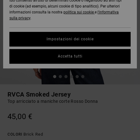
tuo consenso all’uso di determinati cookie o negandolo ad altri tipi
di cookie (ad esempio, alcuni cookie di tipo analitico). Per ulteriori
informazioni consulta la nostra
politica sui cookie
e
l'informativa
sulla privacy
.
Impostazioni dei cookie
Accetta tutti
RVCA Smoked Jersey
Top arricciato a maniche corte Rosso Donna
45,00 €
Brick Red
COLORI