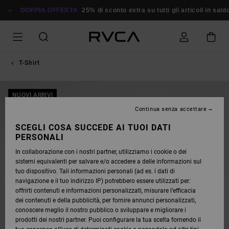
SALTA
ALLE
DOPPIA OFFERTA
25% di sconto extra su tutti gli articoli in saldo
INFORMAZIONI
SUL
PRODOTTO
T-Shirt
NUOVI ARRIVI
Continua senza accettare
SCEGLI COSA SUCCEDE AI TUOI DATI
PERSONALI
In collaborazione con i nostri partner, utilizziamo i cookie o dei
sistemi equivalenti per salvare e/o accedere a delle informazioni sul
tuo dispositivo. Tali informazioni personali (ad es. i dati di
navigazione e il tuo indirizzo IP) potrebbero essere utilizzati per:
offrirti contenuti e informazioni personalizzati, misurare l’efficacia
dei contenuti e della pubblicità, per fornire annunci personalizzati,
conoscere meglio il nostro pubblico o sviluppare e migliorare i
prodotti dei nostri partner. Puoi configurare la tua scelta fornendo il