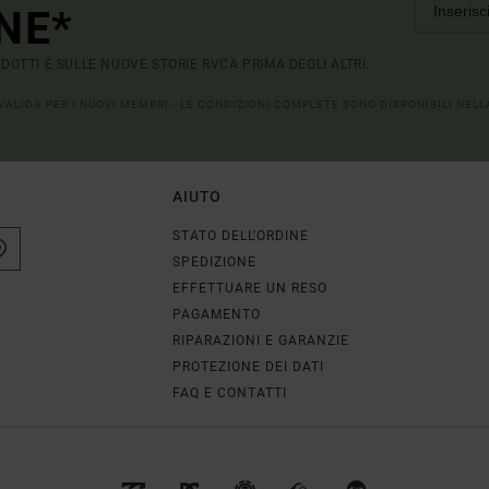
NE*
RODOTTI E SULLE NUOVE STORIE RVCA PRIMA DEGLI ALTRI.
 VALIDA PER I NUOVI MEMBRI - LE CONDIZIONI COMPLETE SONO DISPONIBILI NEL
AIUTO
STATO DELL'ORDINE
SPEDIZIONE
EFFETTUARE UN RESO
PAGAMENTO
RIPARAZIONI E GARANZIE
PROTEZIONE DEI DATI
FAQ E CONTATTI