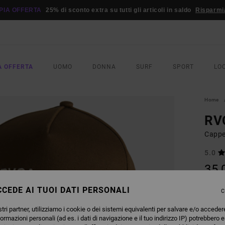
PIA OFFERTA
25% di sconto extra su tutti gli articoli in saldo
Risparmi
A OFFERTA
UOMO
DONNA
SURF
SPORT
LO
Home
RV
Cappe
5.0
35,
DOPPI
CEDE AI TUOI DATI PERSONALI
C
tri partner, utilizziamo i cookie o dei sistemi equivalenti per salvare e/o acceder
COLO
formazioni personali (ad es. i dati di navigazione e il tuo indirizzo IP) potrebbero e