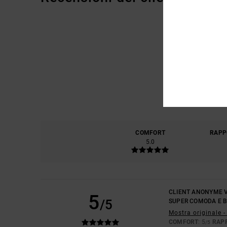
COMFORT
RAPP
5.0
CLIENT ANONYME V
5
/5
SUPER COMODA E 
Mostra originale -
COMFORT
: 5
RAP
/5