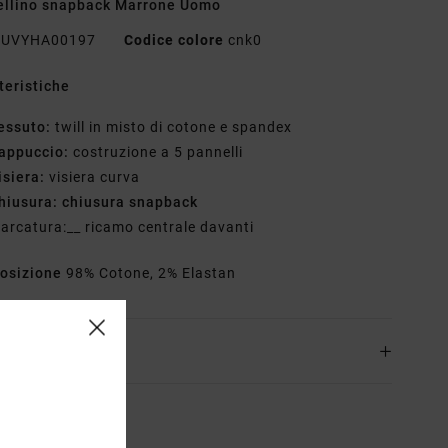
ellino snapback Marrone Uomo
UVYHA00197
Codice colore
cnk0
teristiche
essuto:
twill in misto di cotone e spandex
appuccio:
costruzione a 5 pannelli
isiera:
visiera curva
hiusura: chiusura snapback
arcatura:__ ricamo centrale davanti
osizione
98% Cotone, 2% Elastan
zioni e Resi