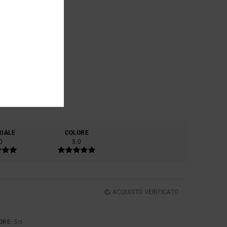
RIALE
COLORE
0
5.0
ACQUISTO VERIFICATO
ORE
: 5
/5