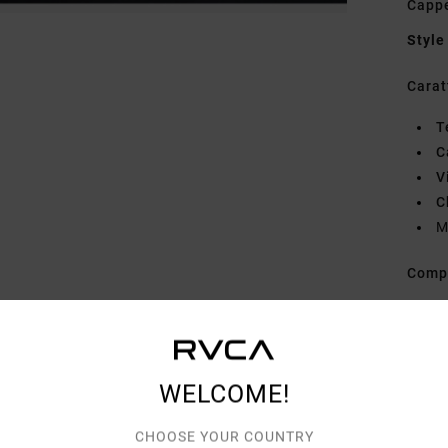
Capp
Style
Carat
T
C
V
C
M
Comp
Spedi
WELCOME!
CHOOSE YOUR COUNTRY