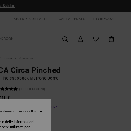
a Subito!
AIUTO & CONTATTI
CARTA REGALO
IT (€)
NEGOZI
OKBOOK
Uomo
Accessori
CA Circa Pinched
llino snapback Marrone Uomo
(1 RECENSIONI)
00 €
A OFFERTA 25% DI SCONTO EXTRA
ontinua senza accettare
e a delle informazioni
Ermine
RI
ssere utilizzati per: