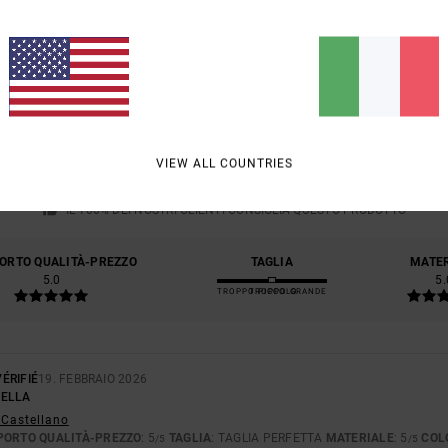
PUNTEGGIO MEDIO
5.0
/5
VIEW ALL COUNTRIES
BASATO SU
1 RECENSIONI VERIFICATE
DAL FEBBRAIO 2026
IL 100% DEI NOSTRI CLIENTI CONSIGLIA QUESTO PRODOTTO
ORTO QUALITÀ-PREZZO
TAGLIA
MATE
5.0
5.
TROPPO PICCOLO
TROPPO GRANDE
ÉRIFIÉ
19. FEBBRAIO 2026
BELLA
 Castellano
PORTO QUALITÀ-PREZZO
: 5
TAGLIA
: TAGLIA PERFETTA
MATERIALE
: 5
COL
/5
/5