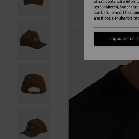
offrirti contenuti e inform
personalizzati, conoscere m
scelta fornendo il tuo con
analitico). Per ulteriori i
Impostazioni d