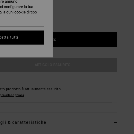
nire annunci
oi configurare la tua
, alcuni cookie di tipo
etta tutti
1SZ
ARTICOLO ESAURITO
to prodotto è attualmente esaurito.
ra altre opzioni
gli & caratteristiche