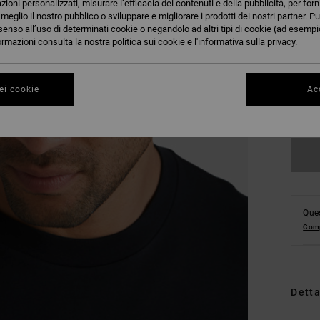
azioni personalizzati, misurare l’efficacia dei contenuti e della pubblicità, per for
eglio il nostro pubblico o sviluppare e migliorare i prodotti dei nostri partner. Pu
senso all’uso di determinati cookie o negandolo ad altri tipi di cookie (ad esempio
nformazioni consulta la nostra
politica sui cookie
e
l'informativa sulla privacy
.
ei cookie
Acc
Ques
Comp
Detta