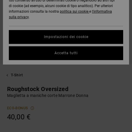
tuo consenso all’uso di determinati cookie o negandolo ad altri tipi
di cookie (ad esempio, alcuni cookie di tipo analitico). Per ulteriori
informazioni consulta la nostra
politica sui cookie
e
l'informativa
sulla privacy
.
Impostazioni dei cookie
Accetta tutti
T-Shirt
Roughstock Oversized
Maglietta a maniche corte Marrone Donna
ECO-BONUS
40,00 €