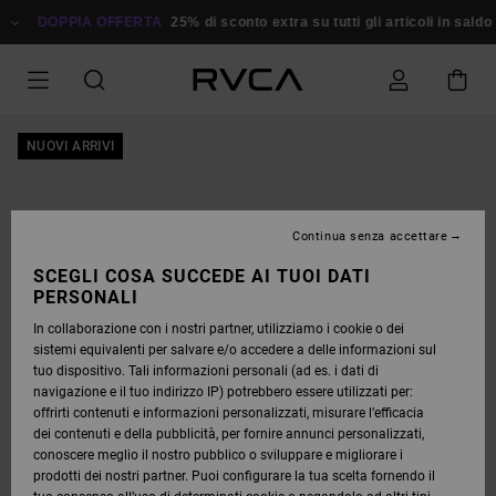
SALTA
ALLE
DOPPIA OFFERTA
25% di sconto extra su tutti gli articoli in saldo
R
INFORMAZIONI
SUL
PRODOTTO
NUOVI ARRIVI
Continua senza accettare
SCEGLI COSA SUCCEDE AI TUOI DATI
PERSONALI
In collaborazione con i nostri partner, utilizziamo i cookie o dei
sistemi equivalenti per salvare e/o accedere a delle informazioni sul
tuo dispositivo. Tali informazioni personali (ad es. i dati di
navigazione e il tuo indirizzo IP) potrebbero essere utilizzati per:
offrirti contenuti e informazioni personalizzati, misurare l’efficacia
dei contenuti e della pubblicità, per fornire annunci personalizzati,
conoscere meglio il nostro pubblico o sviluppare e migliorare i
prodotti dei nostri partner. Puoi configurare la tua scelta fornendo il