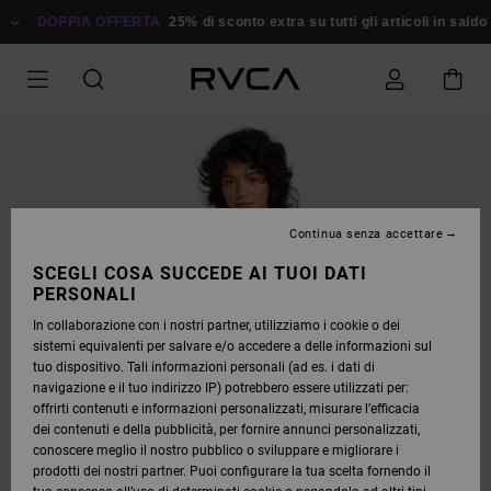
SALTA
ALLE
DOPPIA OFFERTA
25% di sconto extra su tutti gli articoli in saldo
Ri
INFORMAZIONI
SUL
PRODOTTO
Continua senza accettare
SCEGLI COSA SUCCEDE AI TUOI DATI
PERSONALI
In collaborazione con i nostri partner, utilizziamo i cookie o dei
sistemi equivalenti per salvare e/o accedere a delle informazioni sul
tuo dispositivo. Tali informazioni personali (ad es. i dati di
navigazione e il tuo indirizzo IP) potrebbero essere utilizzati per:
offrirti contenuti e informazioni personalizzati, misurare l’efficacia
dei contenuti e della pubblicità, per fornire annunci personalizzati,
conoscere meglio il nostro pubblico o sviluppare e migliorare i
prodotti dei nostri partner. Puoi configurare la tua scelta fornendo il