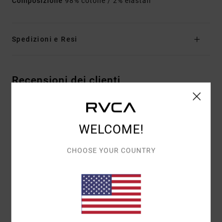
Composizione
98% cotone / 2% elastan
Spedizioni e Resi
Recensioni dei clienti
PUNTEGGIO MEDIO
WELCOME!
5.0
/5
CHOOSE YOUR COUNTRY
BASATO SU
1 RECENSIONI VERIFICATE
DAL SETTEMBRE 2025
IL 100% DEI NOSTRI CLIENTI CONSIGLIA QUESTO
PRODOTTO
COMFORT