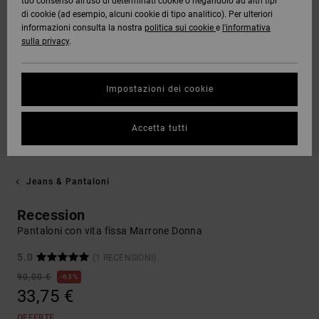
tuo consenso all’uso di determinati cookie o negandolo ad altri tipi
di cookie (ad esempio, alcuni cookie di tipo analitico). Per ulteriori
informazioni consulta la nostra
politica sui cookie
e
l'informativa
sulla privacy
.
Impostazioni dei cookie
Accetta tutti
Jeans & Pantaloni
Recession
Pantaloni con vita fissa Marrone Donna
5.0
(1 RECENSIONI)
90,00 €
63%
33,75 €
OFFERTE