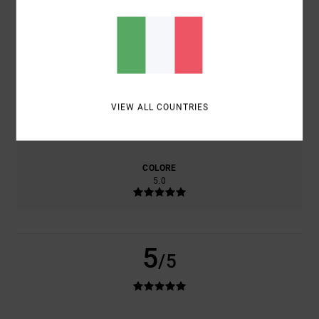
5.0
RAPPORTO QUALITÀ-PREZZO
4.0
VIEW ALL COUNTRIES
TAGLIA
MATERIALE
5.0
TROPPO PICCOLO
TROPPO GRANDE
COLORE
5.0
5
/5