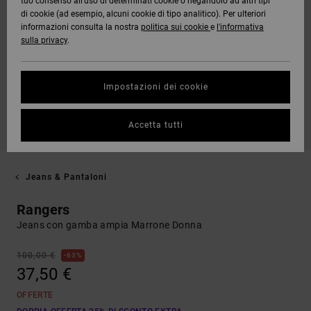
tuo consenso all’uso di determinati cookie o negandolo ad altri tipi
di cookie (ad esempio, alcuni cookie di tipo analitico). Per ulteriori
informazioni consulta la nostra
politica sui cookie
e
l'informativa
sulla privacy
.
Impostazioni dei cookie
Accetta tutti
Jeans & Pantaloni
Rangers
Jeans con gamba ampia Marrone Donna
100,00 €
63%
37,50 €
OFFERTE