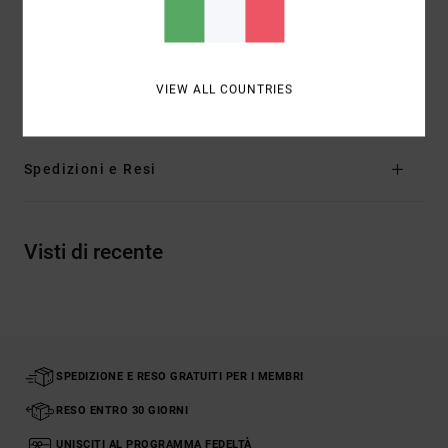
Marcatura:
dettaglio marcato in metallo sulla tasca
posteriore
VIEW ALL COUNTRIES
Composizione
[Tessuto principale] 100% cotone
Spedizioni e Resi
Visti di recente
SPEDIZIONE E RESO GRATUITI PER I MEMBRI
RESO ENTRO 30 GIORNI
UNISCITI AL PROGRAMMA FEDELTÀ