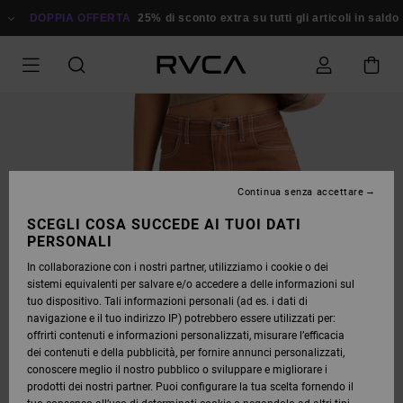
SALTA
ALLE
DOPPIA OFFERTA
25% di sconto extra su tutti gli articoli in saldo
Ri
INFORMAZIONI
SUL
PRODOTTO
Continua senza accettare
SCEGLI COSA SUCCEDE AI TUOI DATI
PERSONALI
In collaborazione con i nostri partner, utilizziamo i cookie o dei
sistemi equivalenti per salvare e/o accedere a delle informazioni sul
tuo dispositivo. Tali informazioni personali (ad es. i dati di
navigazione e il tuo indirizzo IP) potrebbero essere utilizzati per:
offrirti contenuti e informazioni personalizzati, misurare l’efficacia
dei contenuti e della pubblicità, per fornire annunci personalizzati,
conoscere meglio il nostro pubblico o sviluppare e migliorare i
prodotti dei nostri partner. Puoi configurare la tua scelta fornendo il