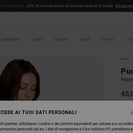
PIA OFFERTA
25% di sconto extra su tutti gli articoli in saldo
Risparmi
A OFFERTA
UOMO
DONNA
SURF
SPORT
LO
Home
Puc
Reggis
45,
COLO
CEDE AI TUOI DATI PERSONALI
C
tri partner, utilizziamo i cookie o dei sistemi equivalenti per salvare e/o acceder
formazioni personali (ad es. i dati di navigazione e il tuo indirizzo IP) potrebbero e