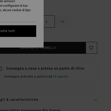
nire annunci
oi configurare la tua
, alcuni cookie di tipo
S
M
L
XL
etta tutti
nsulta La Guida Alle Taglie
AGGIUNGI AL CARRELLO
Consegna a casa o presso un punto di ritiro
Consegna prevista a partire da
10 agosto
gli & caratteristiche
seno bikini triangolare Blu Donna