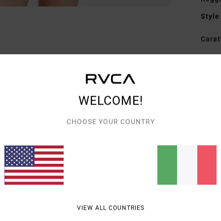
Style
Carat
T
T
L
C
WELCOME!
Comp
CHOOSE YOUR COUNTRY
elast
Spedi
VIEW ALL COUNTRIES