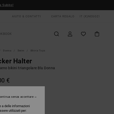
a Subito!
AIUTO & CONTATTI
CARTA REGALO
IT (€)
NEGOZI
OKBOOK
Donna
Swim
Bikinis Tops
ker Halter
eno bikini triangolare Blu Donna
00 €
Crystal Blue
RI
ontinua senza accettare
e a delle informazioni
ssere utilizzati per: