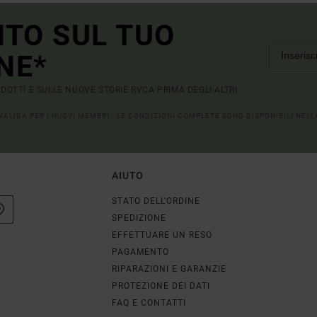
NTO SUL TUO
NE*
RODOTTI E SULLE NUOVE STORIE RVCA PRIMA DEGLI ALTRI.
 VALIDA PER I NUOVI MEMBRI - LE CONDIZIONI COMPLETE SONO DISPONIBILI NEL
AIUTO
STATO DELL'ORDINE
SPEDIZIONE
EFFETTUARE UN RESO
PAGAMENTO
RIPARAZIONI E GARANZIE
PROTEZIONE DEI DATI
FAQ E CONTATTI