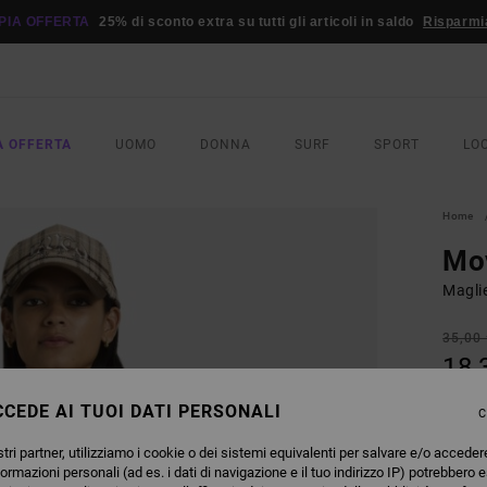
PIA OFFERTA
25% di sconto extra su tutti gli articoli in saldo
Risparmi
A OFFERTA
UOMO
DONNA
SURF
SPORT
LO
Home
Mo
Magli
35,00
18,
OFFER
CEDE AI TUOI DATI PERSONALI
C
DOPPI
tri partner, utilizziamo i cookie o dei sistemi equivalenti per salvare e/o acceder
formazioni personali (ad es. i dati di navigazione e il tuo indirizzo IP) potrebbero e
COLO