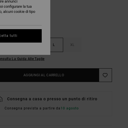
nire annunci
oi configurare la tua
, alcuni cookie di tipo
etta tutti
S
M
L
XL
nsulta La Guida Alle Taglie
AGGIUNGI AL CARRELLO
Consegna a casa o presso un punto di ritiro
Consegna prevista a partire da
10 agosto