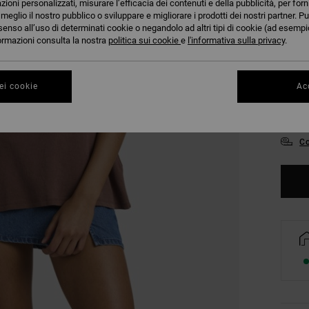
azioni personalizzati, misurare l’efficacia dei contenuti e della pubblicità, per for
eglio il nostro pubblico o sviluppare e migliorare i prodotti dei nostri partner. Pu
senso all’uso di determinati cookie o negandolo ad altri tipi di cookie (ad esempio
nformazioni consulta la nostra
politica sui cookie
e
l'informativa sulla privacy
.
ei cookie
Acc
XS
Co