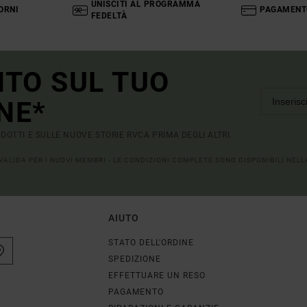
UNISCITI AL PROGRAMMA
ORNI
PAGAMENT
FEDELTÀ
NTO SUL TUO
NE*
RODOTTI E SULLE NUOVE STORIE RVCA PRIMA DEGLI ALTRI.
 VALIDA PER I NUOVI MEMBRI - LE CONDIZIONI COMPLETE SONO DISPONIBILI NEL
AIUTO
STATO DELL'ORDINE
SPEDIZIONE
EFFETTUARE UN RESO
PAGAMENTO