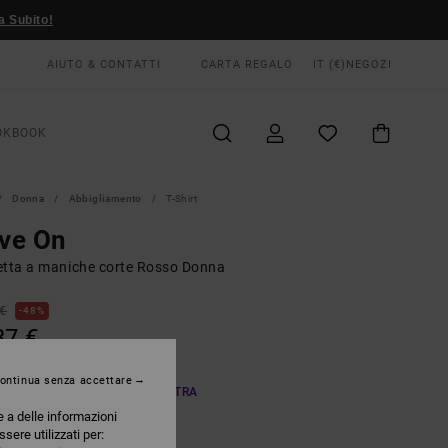
a Subito!
AIUTO & CONTATTI
CARTA REGALO
IT (€)
NEGOZI
OKBOOK
Donna
Abbigliamento
T-Shirt
ve On
etta a maniche corte Rosso Donna
 €
48%
37 €
TE
ontinua senza accettare
A OFFERTA 25% DI SCONTO EXTRA
e a delle informazioni
ssere utilizzati per:
Terra Brown
RI