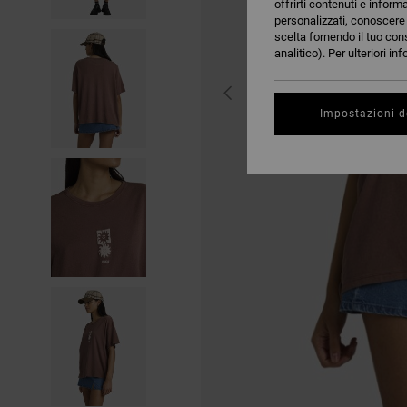
offrirti contenuti e inform
personalizzati, conoscere m
scelta fornendo il tuo con
analitico). Per ulteriori i
Impostazioni d