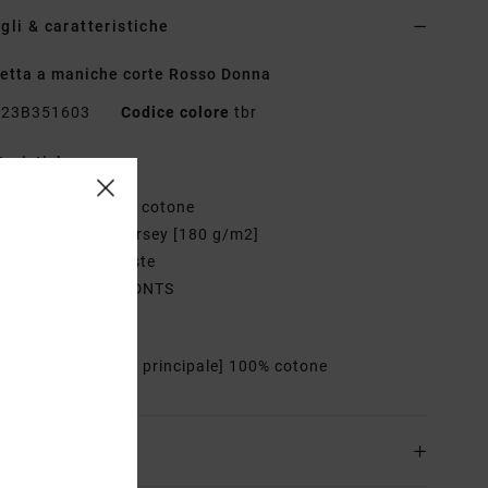
gli & caratteristiche
etta a maniche corte Rosso Donna
23B351603
Codice colore
tbr
teristiche
essuto:
tessuto di cotone
essuto:
tessuto jersey [180 g/m2]
ollo in punto a coste
ucitura a cavallo DNTS
icamo davanti
osizione
[Tessuto principale] 100% cotone
zioni e Resi