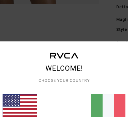
Detta
Magli
Style
Carat
T
T
WELCOME!
C
C
CHOOSE YOUR COUNTRY
R
Comp
Spedi