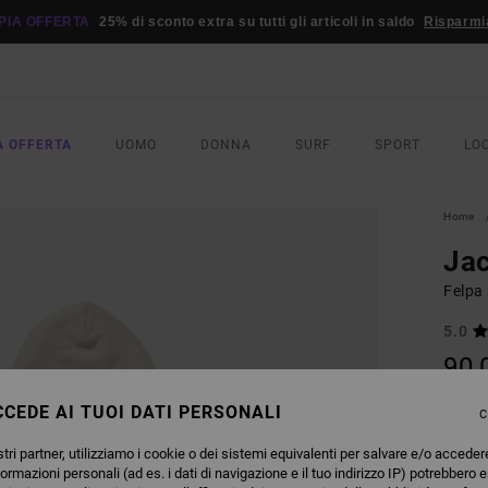
PIA OFFERTA
25% di sconto extra su tutti gli articoli in saldo
Risparmi
A OFFERTA
UOMO
DONNA
SURF
SPORT
LO
Home
Ja
Felpa
5.0
90,
DOPPI
CEDE AI TUOI DATI PERSONALI
C
tri partner, utilizziamo i cookie o dei sistemi equivalenti per salvare e/o acceder
COLO
formazioni personali (ad es. i dati di navigazione e il tuo indirizzo IP) potrebbero e