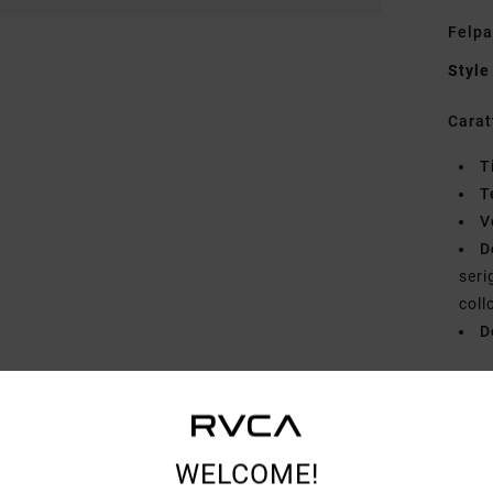
Felpa
Style
Carat
T
T
V
D
seri
coll
D
Comp
WELCOME!
Spedi