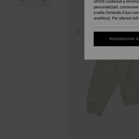
offrirti contenuti e inform
personalizzati, conoscere m
scelta fornendo il tuo con
analitico). Per ulteriori i
Impostazioni d