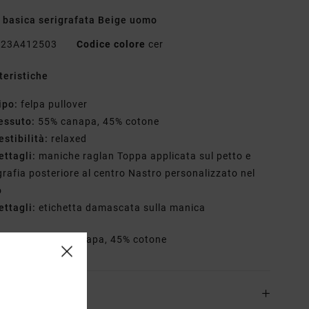
 basica serigrafata Beige uomo
23A412503
Codice colore
cer
teristiche
ipo:
felpa pullover
essuto:
55% canapa, 45% cotone
estibilità:
relaxed
ettagli:
maniche raglan Toppa applicata sul petto e
grafia posteriore al centro Nastro personalizzato nel
o
ettagli:
etichetta damascata sulla manica
osizione
55% canapa, 45% cotone
zioni e Resi