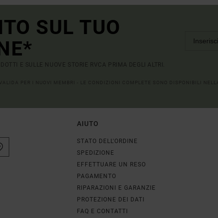
NTO SUL TUO
NE*
RODOTTI E SULLE NUOVE STORIE RVCA PRIMA DEGLI ALTRI.
 VALIDA PER I NUOVI MEMBRI - LE CONDIZIONI COMPLETE SONO DISPONIBILI NEL
AIUTO
STATO DELL'ORDINE
SPEDIZIONE
EFFETTUARE UN RESO
PAGAMENTO
RIPARAZIONI E GARANZIE
PROTEZIONE DEI DATI
FAQ E CONTATTI