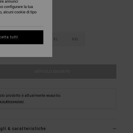
nire annunci
oi configurare la tua
, alcuni cookie di tipo
etta tutti
M
L
XL
XXL
nsulta La Guida Alle Taglie
ARTICOLO ESAURITO
to prodotto è attualmente esaurito.
ra altre opzioni
gli & caratteristiche