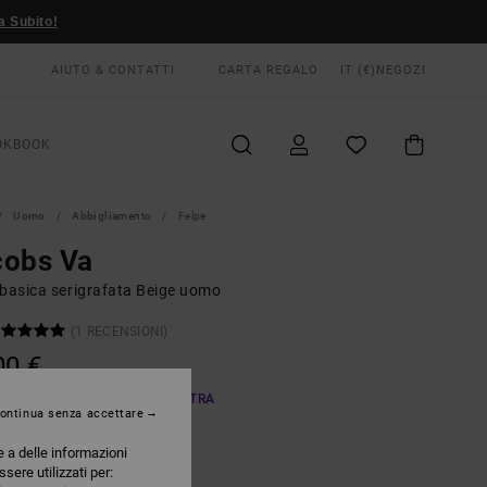
a Subito!
AIUTO & CONTATTI
CARTA REGALO
IT (€)
NEGOZI
OKBOOK
Uomo
Abbigliamento
Felpe
cobs Va
 basica serigrafata Beige uomo
(1 RECENSIONI)
00 €
A OFFERTA 25% DI SCONTO EXTRA
ontinua senza accettare
e a delle informazioni
Ceramic
RI
ssere utilizzati per: