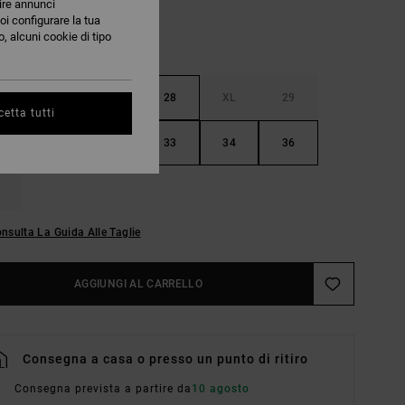
nire annunci
oi configurare la tua
, alcuni cookie di tipo
M
L
28
XL
29
etta tutti
31
32
33
34
36
nsulta La Guida Alle Taglie
AGGIUNGI AL CARRELLO
Consegna a casa o presso un punto di ritiro
Consegna prevista a partire da
10 agosto