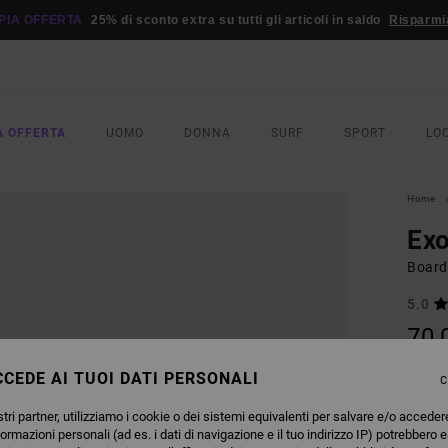
PIA OFFERTA
25% di sconto extra su tutti gli articoli in saldo
Risparmi
A OFFERTA
UOMO
DONNA
SURF
SPORT
LO
Home
Exo
Board
5.0
70,
CEDE AI TUOI DATI PERSONALI
C
COLO
tri partner, utilizziamo i cookie o dei sistemi equivalenti per salvare e/o acceder
formazioni personali (ad es. i dati di navigazione e il tuo indirizzo IP) potrebbero e