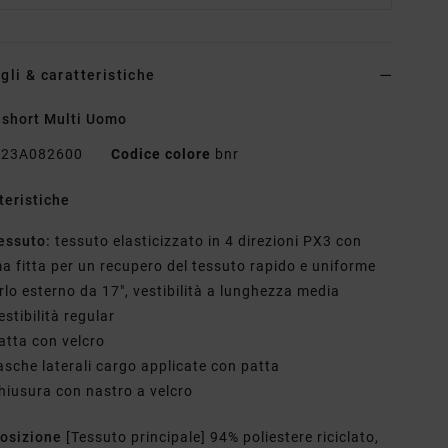
gli & caratteristiche
short Multi Uomo
23A082600
Codice colore
bnr
teristiche
essuto:
tessuto elasticizzato in 4 direzioni PX3 con
a fitta per un recupero del tessuto rapido e uniforme
rlo esterno da 17", vestibilità a lunghezza media
estibilità regular
atta con velcro
asche laterali cargo applicate con patta
hiusura con nastro a velcro
osizione
[Tessuto principale] 94% poliestere riciclato,