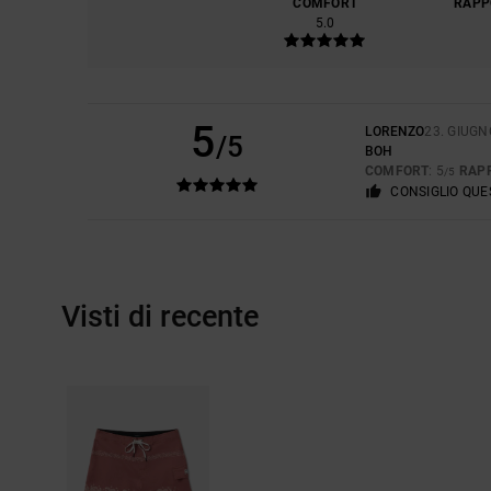
COMFORT
RAPP
5.0
5
LORENZO
23. GIUGN
/5
BOH
COMFORT
: 5
RAP
/5
CONSIGLIO QU
Visti di recente