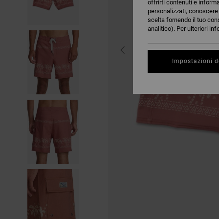
offrirti contenuti e inform
personalizzati, conoscere m
scelta fornendo il tuo con
analitico). Per ulteriori i
Impostazioni d