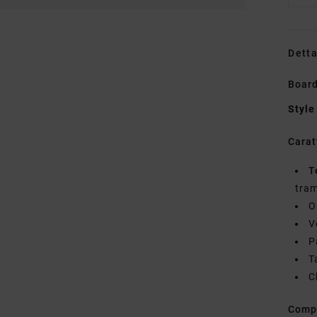
Detta
Board
Style
Carat
T
tram
O
V
P
T
C
Comp