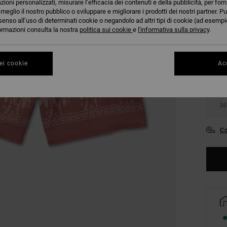
azioni personalizzati, misurare l’efficacia dei contenuti e della pubblicità, per for
eglio il nostro pubblico o sviluppare e migliorare i prodotti dei nostri partner. Pu
senso all’uso di determinati cookie o negandolo ad altri tipi di cookie (ad esempio
nformazioni consulta la nostra
politica sui cookie
e
l'informativa sulla privacy
.
S
ei cookie
Acc
30
38
Co