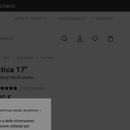
a Subito!
AIUTO & CONTATTI
CARTA REGALO
IT (€)
NEGOZI
OKBOOK
Surf
Boardshort
Vita Fissa
tica 17"
short Multi Uomo
(1 RECENSIONI)
00 €
ontinua senza accettare
Burnt Red
RI
e a delle informazioni
ssere utilizzati per: