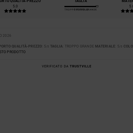
ORTO QUALITÀ-PREZZO
TAGLIA
MATE
5.0
5.
TROPPO PICCOLO
TROPPO GRANDE
O 2026
PORTO QUALITÀ-PREZZO
: 5
TAGLIA
: TROPPO GRANDE
MATERIALE
: 5
COLO
/5
/5
ESTO PRODOTTO
VERIFICATO DA
TRUSTVILLE