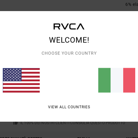
6% el
Spedi
WELCOME!
CHOOSE YOUR COUNTRY
PUNTEGGIO MEDIO
5.0
/5
VIEW ALL COUNTRIES
BASATO SU
1 RECENSIONI VERIFICATE
DAL GIUGNO 2026
IL 100% DEI NOSTRI CLIENTI CONSIGLIA QUESTO PRODOTTO