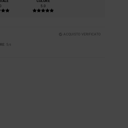
RIALE
COLORE
0
5.0
ACQUISTO VERIFICATO
RE
: 5
/5