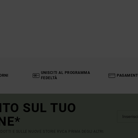
UNISCITI AL PROGRAMMA
ORNI
PAGAMENT
FEDELTÀ
NTO SUL TUO
NE*
RODOTTI E SULLE NUOVE STORIE RVCA PRIMA DEGLI ALTRI.