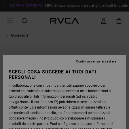
SALTA
ALLE
DOPPIA OFFERTA
25% di sconto extra su tutti gli articoli in saldo
Ri
INFORMAZIONI
SUL
PRODOTTO
Accessori
Continua senza accettare
SCEGLI COSA SUCCEDE AI TUOI DATI
PERSONALI
In collaborazione con i nostri partner, utilizziamo i cookie o dei
sistemi equivalenti per salvare e/o accedere a delle informazioni sul
tuo dispositivo. Tali informazioni personali (ad es. i dati di
navigazione e il tuo indirizzo IP) potrebbero essere utilizzati per:
offrirti contenuti e informazioni personalizzati, misurare l’efficacia
dei contenuti e della pubblicità, per fornire annunci personalizzati,
conoscere meglio il nostro pubblico o sviluppare e migliorare i
prodotti dei nostri partner. Puoi configurare la tua scelta fornendo il