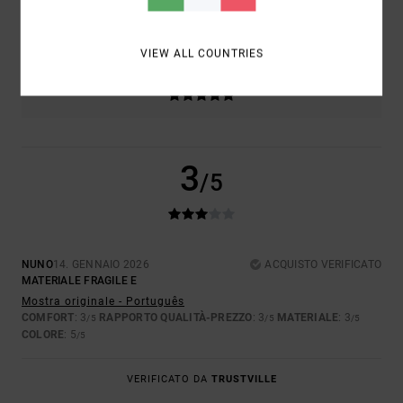
3.0
TROPPO PICCOLO
TROPPO GRANDE
VIEW ALL COUNTRIES
COLORE
5.0
3
/5
NUNO
14. GENNAIO 2026
ACQUISTO VERIFICATO
MATERIALE FRAGILE E
Mostra originale - Português
COMFORT
: 3
RAPPORTO QUALITÀ-PREZZO
: 3
MATERIALE
: 3
/5
/5
/5
COLORE
: 5
/5
VERIFICATO DA
TRUSTVILLE