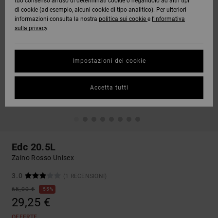
tuo consenso all’uso di determinati cookie o negandolo ad altri tipi
di cookie (ad esempio, alcuni cookie di tipo analitico). Per ulteriori
informazioni consulta la nostra
politica sui cookie
e
l'informativa
sulla privacy
.
Impostazioni dei cookie
Accetta tutti
Edc 20.5L
Zaino Rosso Unisex
3.0
(1 RECENSIONI)
65,00 €
55%
29,25 €
OFFERTE