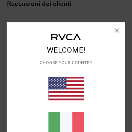
Recensioni dei clienti
PUNTEGGIO MEDIO
3.0
/5
WELCOME!
BASATO SU
1 RECENSIONI VERIFICATE
DAL GENNAIO 2026
CHOOSE YOUR COUNTRY
IL 0% DEI NOSTRI CLIENTI CONSIGLIA QUESTO PRODOTTO
COMFORT
3.0
RAPPORTO QUALITÀ-PREZZO
3.0
TAGLIA
MATERIALE