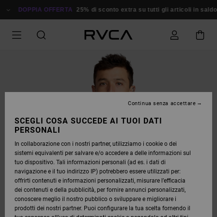
SALTA
ALLE
DOPPIA OFFERTA
25% di sconto extra su tutti gli articoli in saldo
R
INFORMAZIONI
SUL
PRODOTTO
Continua senza accettare
SCEGLI COSA SUCCEDE AI TUOI DATI
PERSONALI
In collaborazione con i nostri partner, utilizziamo i cookie o dei
sistemi equivalenti per salvare e/o accedere a delle informazioni sul
tuo dispositivo. Tali informazioni personali (ad es. i dati di
navigazione e il tuo indirizzo IP) potrebbero essere utilizzati per:
offrirti contenuti e informazioni personalizzati, misurare l’efficacia
dei contenuti e della pubblicità, per fornire annunci personalizzati,
conoscere meglio il nostro pubblico o sviluppare e migliorare i
prodotti dei nostri partner. Puoi configurare la tua scelta fornendo il