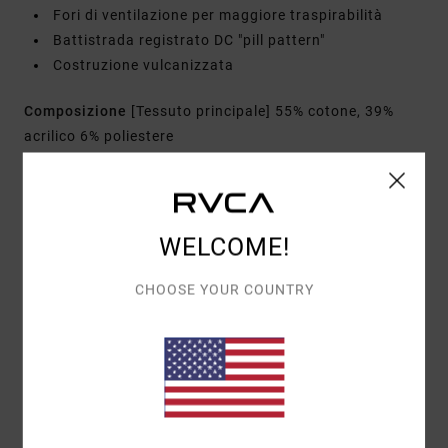
Fori di ventilazione per maggiore traspirabilità
Battistrada registrato DC "pill pattern"
Costruzione vulcanizzata
Composizione
[Tessuto principale] 55% cotone, 39%
acrilico 6% poliestere
Spedizioni e Resi
WELCOME!
CHOOSE YOUR COUNTRY
Recensioni dei clienti
PUNTEGGIO MEDIO
5.0
/5