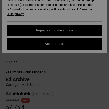
tuo consenso all’uso di determinati cookie o negandolo ad altri tipi
di cookie (ad esempio, alcuni cookie di tipo analitico). Per ulteriori
informazioni consulta la nostra
politica sui cookie
e
l'informativa
sulla privacy
.
Impostazioni dei cookie
Accetta tutti
Felpe
ARTIST NETWORK PROGRAM
Ed Archive
Cardigan Multi Uomo
5.0
(1 RECENSIONI)
110,00 €
48%
57,75 €