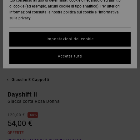
tuo consenso all’uso di determinati cookie o negandolo ad altri tipi
di cookie (ad esempio, alcuni cookie di tipo analitico). Per ulteriori
informazioni consulta la nostra
politica sui cookie
e
l'informativa
sulla privacy
.
Impostazioni dei cookie
Accetta tutti
Giacche E Cappotti
Dayshift Ii
Giacca corta Rosa Donna
120,00 €
55%
54,00 €
OFFERTE