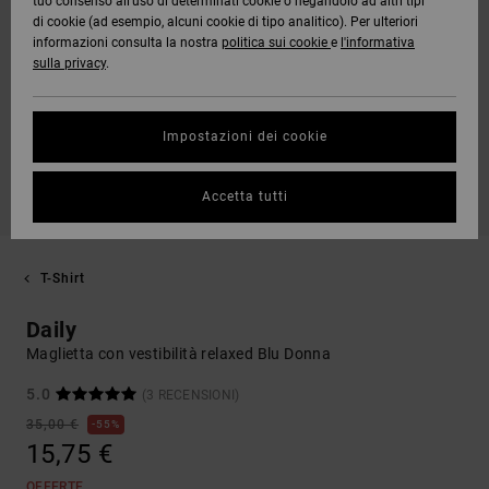
tuo consenso all’uso di determinati cookie o negandolo ad altri tipi
di cookie (ad esempio, alcuni cookie di tipo analitico). Per ulteriori
informazioni consulta la nostra
politica sui cookie
e
l'informativa
sulla privacy
.
Impostazioni dei cookie
Accetta tutti
T-Shirt
Daily
Maglietta con vestibilità relaxed Blu Donna
5.0
(3 RECENSIONI)
35,00 €
55%
15,75 €
OFFERTE