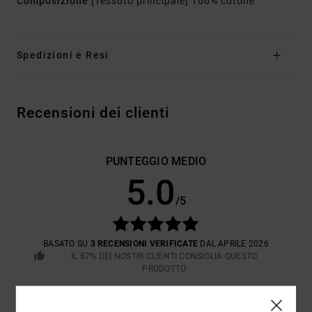
Composizione
[Tessuto principale] 100% cotone
Spedizioni e Resi
Recensioni dei clienti
PUNTEGGIO MEDIO
5.0
/5
BASATO SU
3 RECENSIONI VERIFICATE
DAL APRILE 2026
IL 67% DEI NOSTRI CLIENTI CONSIGLIA QUESTO
PRODOTTO
COMFORT