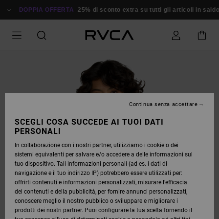
SALTA
ALLE
DOPPIA OFFERTA
25% di sconto extra su tutti gli articoli in saldo
Ri
INFORMAZIONI
SUL
PRODOTTO
Continua senza accettare
SCEGLI COSA SUCCEDE AI TUOI DATI
PERSONALI
In collaborazione con i nostri partner, utilizziamo i cookie o dei
sistemi equivalenti per salvare e/o accedere a delle informazioni sul
tuo dispositivo. Tali informazioni personali (ad es. i dati di
navigazione e il tuo indirizzo IP) potrebbero essere utilizzati per:
offrirti contenuti e informazioni personalizzati, misurare l’efficacia
dei contenuti e della pubblicità, per fornire annunci personalizzati,
conoscere meglio il nostro pubblico o sviluppare e migliorare i
prodotti dei nostri partner. Puoi configurare la tua scelta fornendo il