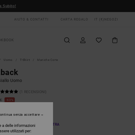
a Subito!
AIUTO & CONTATTI
CARTA REGALO
IT (€)
NEGOZI
OKBOOK
Uomo
T-Shirt
Maniche Corte
tback
Giallo Uomo
(1 RECENSIONI)
 €
63%
37 €
ontinua senza accettare
TE
A OFFERTA 25% DI SCONTO EXTRA
e a delle informazioni
ssere utilizzati per: