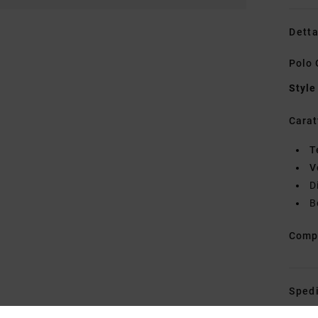
Detta
Polo 
Style
Carat
T
V
D
B
Comp
Spedi