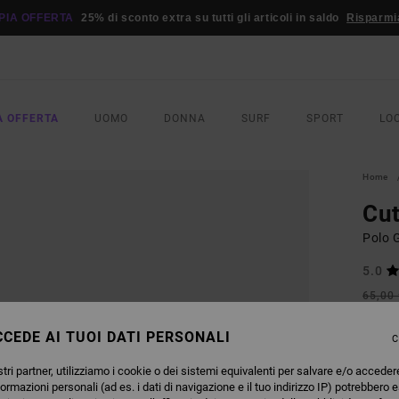
PIA OFFERTA
25% di sconto extra su tutti gli articoli in saldo
Risparmi
A OFFERTA
UOMO
DONNA
SURF
SPORT
LO
Home
Cu
Polo 
5.0
65,00
24,
CEDE AI TUOI DATI PERSONALI
C
OFFER
DOPPI
tri partner, utilizziamo i cookie o dei sistemi equivalenti per salvare e/o acceder
formazioni personali (ad es. i dati di navigazione e il tuo indirizzo IP) potrebbero e