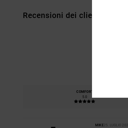
Recensioni dei clienti
COMFORT
RAPP
5.0
MIKE
25. LUGLIO 20