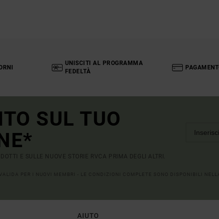
UNISCITI AL PROGRAMMA
ORNI
PAGAMENT
FEDELTÀ
NTO SUL TUO
NE*
RODOTTI E SULLE NUOVE STORIE RVCA PRIMA DEGLI ALTRI.
 VALIDA PER I NUOVI MEMBRI - LE CONDIZIONI COMPLETE SONO DISPONIBILI NEL
AIUTO