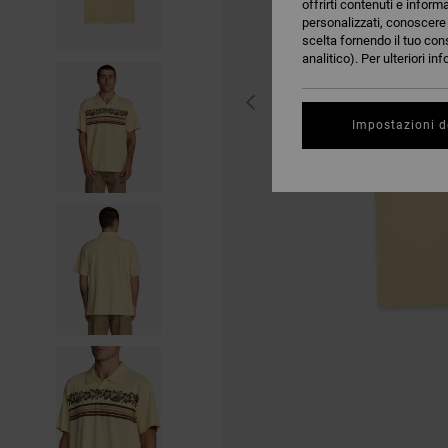
offrirti contenuti e inform
personalizzati, conoscere m
scelta fornendo il tuo con
analitico). Per ulteriori i
Impostazioni d