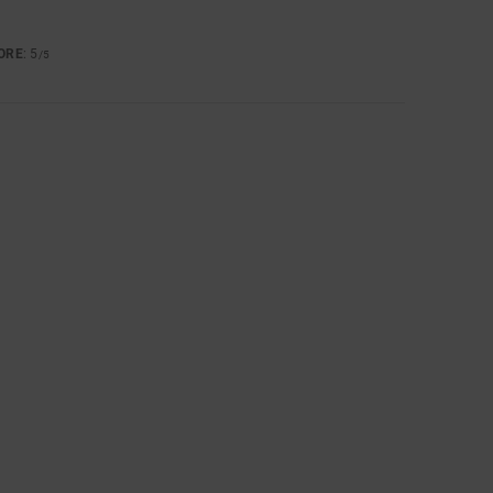
ORE
: 5
/5