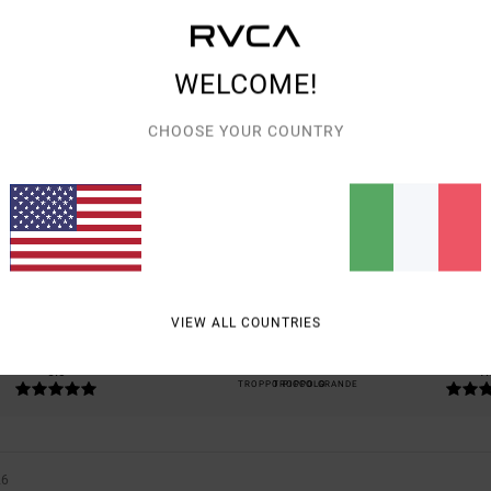
WELCOME!
CHOOSE YOUR COUNTRY
PUNTEGGIO MEDIO
5.0
/5
BASATO SU
1 RECENSIONI VERIFICATE
DAL LUGLIO 2026
IL 100% DEI NOSTRI CLIENTI CONSIGLIA QUESTO PRODOTTO
VIEW ALL COUNTRIES
ORTO QUALITÀ-PREZZO
TAGLIA
MATE
5.0
4.
TROPPO PICCOLO
TROPPO GRANDE
26