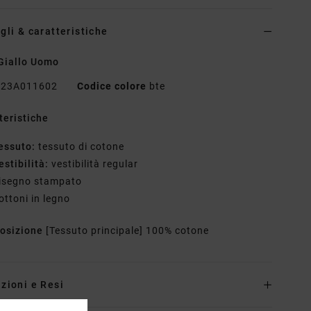
gli & caratteristiche
Giallo Uomo
23A011602
Codice colore
bte
teristiche
essuto:
tessuto di cotone
estibilità:
vestibilità regular
isegno stampato
ottoni in legno
osizione
[Tessuto principale] 100% cotone
zioni e Resi