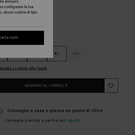
nire annunci
Butter
RI
oi configurare la tua
, alcuni cookie di tipo
etta tutti
M
L
XL
XXL
nsulta La Guida Alle Taglie
AGGIUNGI AL CARRELLO
Consegna a casa o presso un punto di ritiro
Consegna prevista a partire da
8 agosto