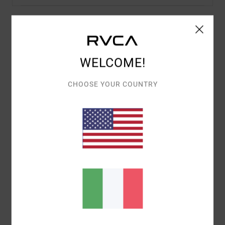
Dettagli & caratteristiche
WELCOME!
Top Smanicato Sportivo Nero Donna
Style
23WS023506
Codice colore
blk
CHOOSE YOUR COUNTRY
Caratteristiche
Tessuto:
Nylon, elastan, poliestere
Tessuto a costine a righe verticali multicolore
Cuciture a contrasto con linee di stile che
definiscono la vita
Composizione
[Tessuto principale] 65% nylon
(poliammide), 23% elastan, 12% poliestere