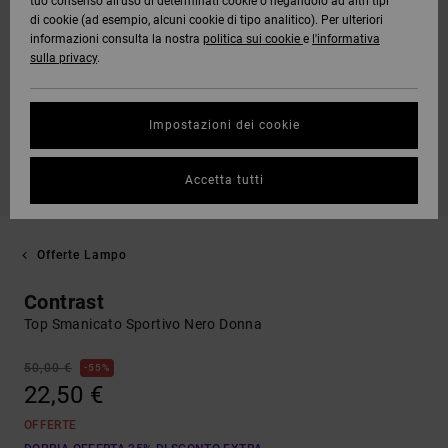
tuo consenso all’uso di determinati cookie o negandolo ad altri tipi
di cookie (ad esempio, alcuni cookie di tipo analitico). Per ulteriori
informazioni consulta la nostra
politica sui cookie
e
l'informativa
sulla privacy
.
Impostazioni dei cookie
Accetta tutti
Offerte Lampo
Contrast
Top Smanicato Sportivo Nero Donna
50,00 €
55%
22,50 €
OFFERTE