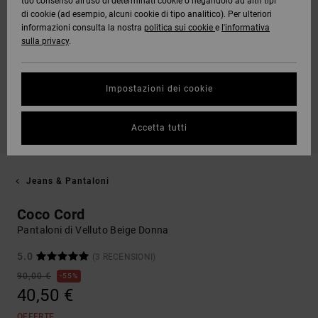
tuo consenso all’uso di determinati cookie o negandolo ad altri tipi
di cookie (ad esempio, alcuni cookie di tipo analitico). Per ulteriori
informazioni consulta la nostra
politica sui cookie
e
l'informativa
sulla privacy
.
Impostazioni dei cookie
Accetta tutti
Jeans & Pantaloni
Coco Cord
Pantaloni di Velluto Beige Donna
5.0
(3 RECENSIONI)
90,00 €
55%
40,50 €
OFFERTE