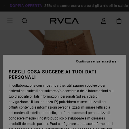
SALTA
ALLE
DOPPIA OFFERTA
25% di sconto extra su tutti gli articoli in saldo
Ri
INFORMAZIONI
SUL
PRODOTTO
Continua senza accettare
SCEGLI COSA SUCCEDE AI TUOI DATI
PERSONALI
In collaborazione con i nostri partner, utilizziamo i cookie o dei
sistemi equivalenti per salvare e/o accedere a delle informazioni sul
tuo dispositivo. Tali informazioni personali (ad es. i dati di
navigazione e il tuo indirizzo IP) potrebbero essere utilizzati per:
offrirti contenuti e informazioni personalizzati, misurare l’efficacia
dei contenuti e della pubblicità, per fornire annunci personalizzati,
conoscere meglio il nostro pubblico o sviluppare e migliorare i
prodotti dei nostri partner. Puoi configurare la tua scelta fornendo il