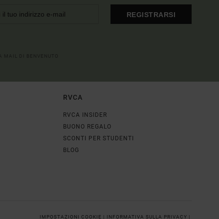
REGISTRARSI
LA MAIL DI BENVENUTO
RVCA
RVCA INSIDER
BUONO REGALO
SCONTI PER STUDENTI
BLOG
IMPOSTAZIONI COOKIE |
INFORMATIVA SULLA PRIVACY |