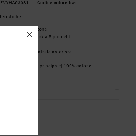
EVYHA03031
Codice colore
bwn
teristiche
essuto:
twill di cotone
ostruzione:
clipback a 5 pannelli
esa:
tesa curva
ettagli:
ricamo centrale anteriore
osizione
[Tessuto principale] 100% cotone
zioni e Resi