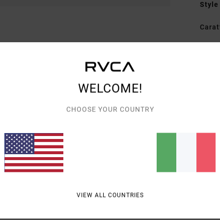
Style
Carat
T
C
T
D
WELCOME!
Comp
CHOOSE YOUR COUNTRY
Spedi
VIEW ALL COUNTRIES