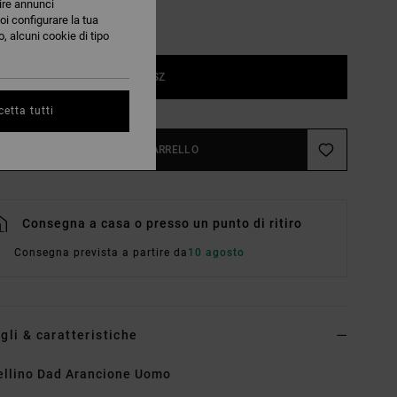
nire annunci
oi configurare la tua
, alcuni cookie di tipo
1SZ
etta tutti
AGGIUNGI AL CARRELLO
Consegna a casa o presso un punto di ritiro
Consegna prevista a partire da
10 agosto
gli & caratteristiche
llino Dad Arancione Uomo