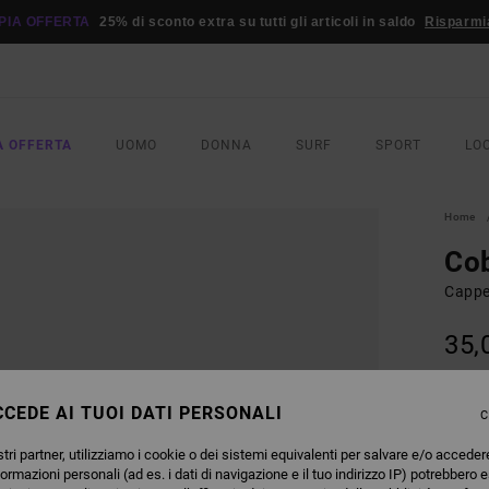
PIA OFFERTA
25% di sconto extra su tutti gli articoli in saldo
Risparmi
A OFFERTA
UOMO
DONNA
SURF
SPORT
LO
Home
Co
Cappe
35,
COLO
CEDE AI TUOI DATI PERSONALI
C
tri partner, utilizziamo i cookie o dei sistemi equivalenti per salvare e/o acceder
formazioni personali (ad es. i dati di navigazione e il tuo indirizzo IP) potrebbero e