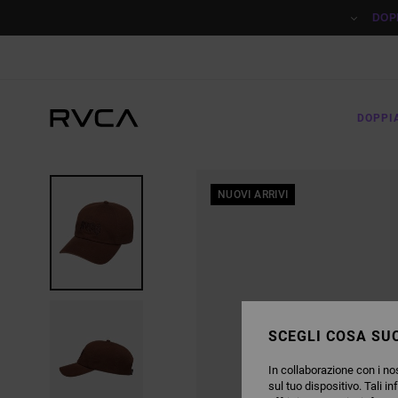
SALTA
ALLE
DOP
INFORMAZIONI
SUL
PRODOTTO
DOPPI
NUOVI ARRIVI
SCEGLI COSA SUC
In collaborazione con i nos
sul tuo dispositivo. Tali in