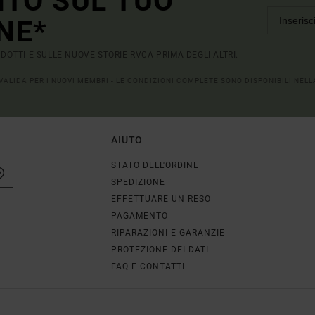
NTO SUL TUO
NE*
RODOTTI E SULLE NUOVE STORIE RVCA PRIMA DEGLI ALTRI.
 VALIDA PER I NUOVI MEMBRI - LE CONDIZIONI COMPLETE SONO DISPONIBILI NEL
AIUTO
STATO DELL'ORDINE
SPEDIZIONE
EFFETTUARE UN RESO
PAGAMENTO
RIPARAZIONI E GARANZIE
PROTEZIONE DEI DATI
FAQ E CONTATTI