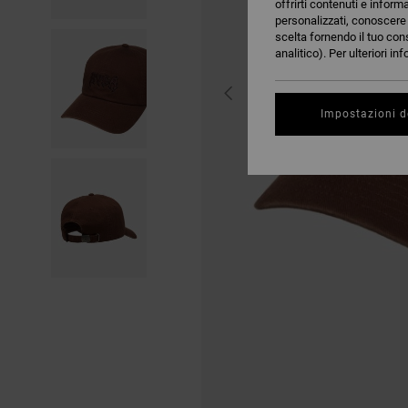
offrirti contenuti e inform
personalizzati, conoscere m
scelta fornendo il tuo con
analitico). Per ulteriori i
Impostazioni d