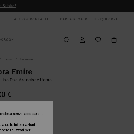
a Subito!
AIUTO & CONTATTI
CARTA REGALO
IT (€)
NEGOZI
OKBOOK
Uomo
Accessori
bra Emire
llino Dad Arancione Uomo
00 €
Bombay Brown
RI
ontinua senza accettare
e a delle informazioni
ssere utilizzati per: