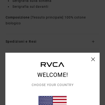
Serigrafia sulla schiena
Serigrafia sul davanti
Composizione
[Tessuto principale] 100% cotone
biologico
Spedizioni e Resi
Recensioni dei clienti
WELCOME!
PUNTEGGIO MEDIO
4.0
CHOOSE YOUR COUNTRY
/5