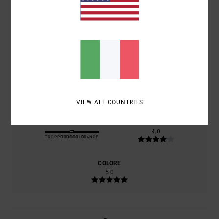
BASATO SU
1 RECENSIONI VERIFICATE
DAL GIUGNO 2026
IL 100% DEI NOSTRI CLIENTI CONSIGLIA QUESTO
PRODOTTO
COMFORT
4.0
RAPPORTO QUALITÀ-PREZZO
4.0
VIEW ALL COUNTRIES
TAGLIA
MATERIALE
4.0
TROPPO PICCOLO
TROPPO GRANDE
COLORE
5.0