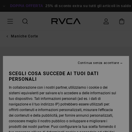
SALTA
ALLE
DOPPIA OFFERTA
25% di sconto extra su tutti gli articoli in saldo
Ri
INFORMAZIONI
SUL
PRODOTTO
Maniche Corte
Continua senza accettare
SCEGLI COSA SUCCEDE AI TUOI DATI
PERSONALI
In collaborazione con i nostri partner, utilizziamo i cookie o dei
sistemi equivalenti per salvare e/o accedere a delle informazioni sul
tuo dispositivo. Tali informazioni personali (ad es. i dati di
navigazione e il tuo indirizzo IP) potrebbero essere utilizzati per:
offrirti contenuti e informazioni personalizzati, misurare l’efficacia
dei contenuti e della pubblicità, per fornire annunci personalizzati,
conoscere meglio il nostro pubblico o sviluppare e migliorare i
prodotti dei nostri partner. Puoi configurare la tua scelta fornendo il