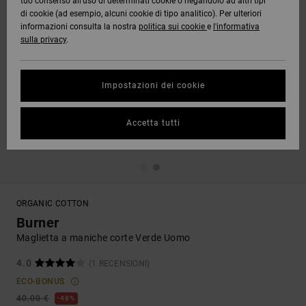
tuo consenso all’uso di determinati cookie o negandolo ad altri tipi
di cookie (ad esempio, alcuni cookie di tipo analitico). Per ulteriori
informazioni consulta la nostra
politica sui cookie
e
l'informativa
sulla privacy
.
Impostazioni dei cookie
Accetta tutti
ORGANIC COTTON
Burner
Maglietta a maniche corte Verde Uomo
4.0
(1 RECENSIONI)
ECO-BONUS
40,00 €
48%