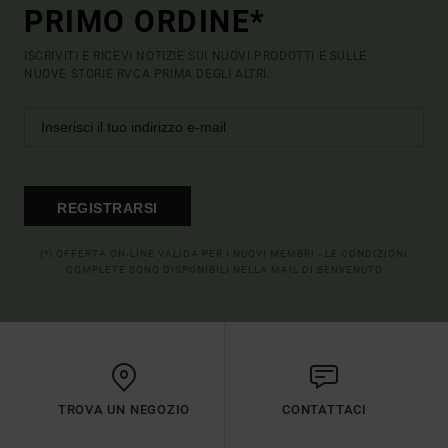
PRIMO ORDINE*
ISCRIVITI E RICEVI NOTIZIE SUI NUOVI PRODOTTI E SULLE
NUOVE STORIE RVCA PRIMA DEGLI ALTRI.
REGISTRARSI
(*) OFFERTA ON-LINE VALIDA PER I NUOVI MEMBRI - LE CONDIZIONI
COMPLETE SONO DISPONIBILI NELLA MAIL DI BENVENUTO
TROVA UN NEGOZIO
CONTATTACI