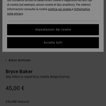
tuo consenso all’uso di determinati cookie o negandolo ad altri tipi
di cookie (ad esempio, alcuni cookie di tipo analitico). Per ulteriori
informazioni consulta la nostra
politica sui cookie
e
l'informativa
sulla privacy
.
Impostazioni dei cookie
Accetta tutti
Bikini Bottoms
Bryce Baker
Slip bikini a copertura media Beige Donna
45,00 €
Natural
COLORI