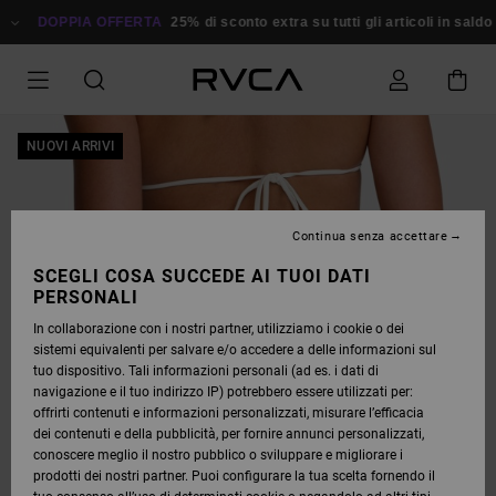
SALTA
ALLE
DOPPIA OFFERTA
25% di sconto extra su tutti gli articoli in saldo
R
INFORMAZIONI
SUL
PRODOTTO
NUOVI ARRIVI
Continua senza accettare
SCEGLI COSA SUCCEDE AI TUOI DATI
PERSONALI
In collaborazione con i nostri partner, utilizziamo i cookie o dei
sistemi equivalenti per salvare e/o accedere a delle informazioni sul
tuo dispositivo. Tali informazioni personali (ad es. i dati di
navigazione e il tuo indirizzo IP) potrebbero essere utilizzati per:
offrirti contenuti e informazioni personalizzati, misurare l’efficacia
dei contenuti e della pubblicità, per fornire annunci personalizzati,
conoscere meglio il nostro pubblico o sviluppare e migliorare i
prodotti dei nostri partner. Puoi configurare la tua scelta fornendo il