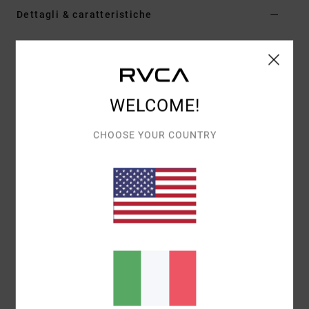
Dettagli & caratteristiche
Slip bikini a copertura media Beige Donna
Style
23O282626
Codice colore
nat
WELCOME!
Caratteristiche
Copertura media
CHOOSE YOUR COUNTRY
Nodi laterali
Composizione
[Tessuto principale] 80% poliammide
riciclato, 20% elastan
Spedizioni e Resi
Visti di recente