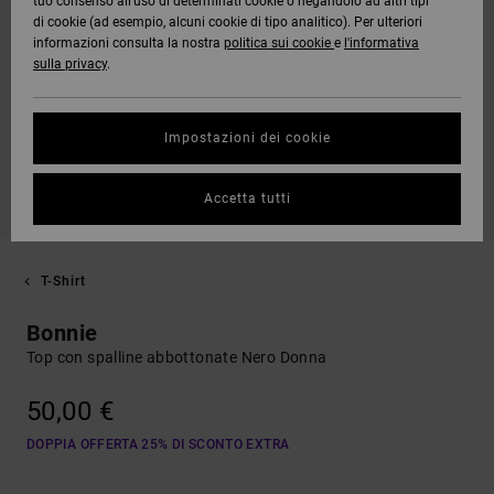
tuo consenso all’uso di determinati cookie o negandolo ad altri tipi
di cookie (ad esempio, alcuni cookie di tipo analitico). Per ulteriori
informazioni consulta la nostra
politica sui cookie
e
l'informativa
sulla privacy
.
Impostazioni dei cookie
Accetta tutti
T-Shirt
Bonnie
Top con spalline abbottonate Nero Donna
50,00 €
DOPPIA OFFERTA 25% DI SCONTO EXTRA