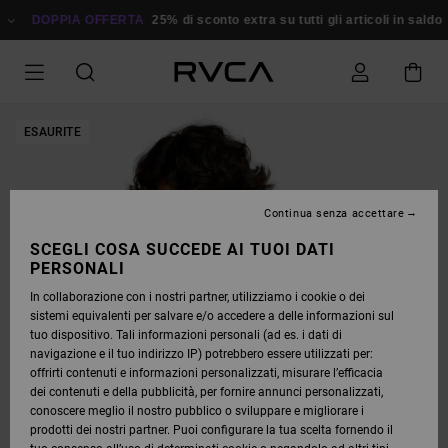
SALTA
ALLE
DOPPIA OFFERTA
25% di sconto extra su tutti gli articoli in saldo
Ri
INFORMAZIONI
SUL
PRODOTTO
ESAURITE
Continua senza accettare
SCEGLI COSA SUCCEDE AI TUOI DATI
PERSONALI
In collaborazione con i nostri partner, utilizziamo i cookie o dei
sistemi equivalenti per salvare e/o accedere a delle informazioni sul
tuo dispositivo. Tali informazioni personali (ad es. i dati di
navigazione e il tuo indirizzo IP) potrebbero essere utilizzati per:
offrirti contenuti e informazioni personalizzati, misurare l’efficacia
dei contenuti e della pubblicità, per fornire annunci personalizzati,
conoscere meglio il nostro pubblico o sviluppare e migliorare i
prodotti dei nostri partner. Puoi configurare la tua scelta fornendo il