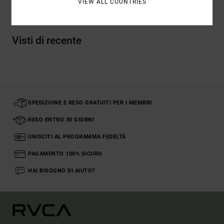
VIEW ALL COUNTRIES
Visti di recente
SPEDIZIONE E RESO GRATUITI PER I MEMBRI
RESO ENTRO 30 GIORNI
UNISCITI AL PROGRAMMA FEDELTÀ
PAGAMENTO 100% SICURO
HAI BISOGNO DI AIUTO?