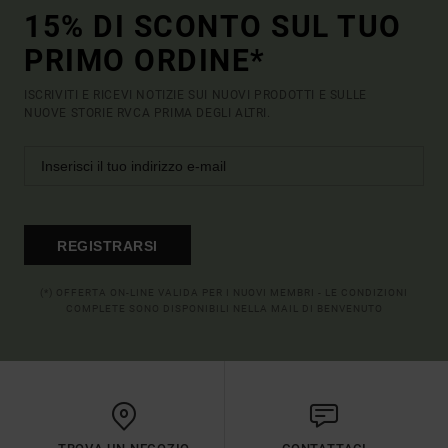
15% DI SCONTO SUL TUO
PRIMO ORDINE*
ISCRIVITI E RICEVI NOTIZIE SUI NUOVI PRODOTTI E SULLE
NUOVE STORIE RVCA PRIMA DEGLI ALTRI.
REGISTRARSI
(*) OFFERTA ON-LINE VALIDA PER I NUOVI MEMBRI - LE CONDIZIONI
COMPLETE SONO DISPONIBILI NELLA MAIL DI BENVENUTO